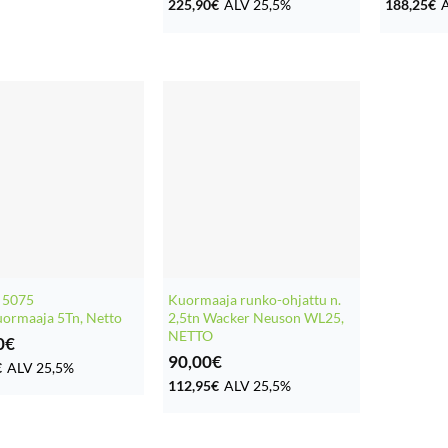
225,90
€
ALV 25,5%
188,25
€
 5075
Kuormaaja runko-ohjattu n.
ormaaja 5Tn, Netto
2,5tn Wacker Neuson WL25,
NETTO
0
€
90,00
€
€
ALV 25,5%
112,95
€
ALV 25,5%