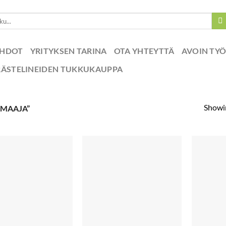
EHDOT
YRITYKSEN TARINA
OTA YHTEYTTÄ
AVOIN TY
RÄSTELINEIDEN TUKKUKAUPPA
Showin
RMAAJA”