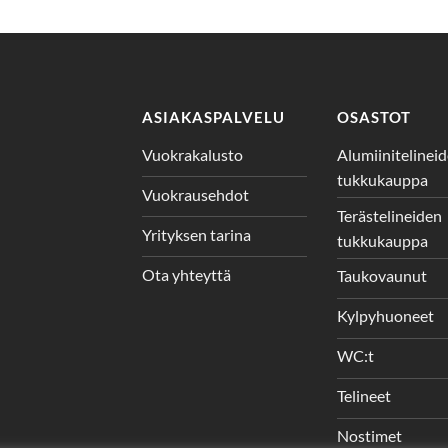
ASIAKASPALVELU
OSASTOT
Vuokrakalusto
Alumiinitelinei
tukkukauppa
Vuokrausehdot
Terästelineiden
Yrityksen tarina
tukkukauppa
Ota yhteyttä
Taukovaunut
Kylpyhuoneet
WC:t
Telineet
Nostimet