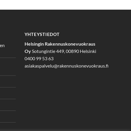
YHTEYSTIEDOT
Helsingin Rakennuskonevuokraus
den
Oy
Sotungintie 449, 00890 Helsinki
0400 99 53 63
asiakaspalvelu@rakennuskonevuokraus.fi