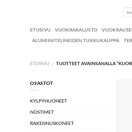
Skip
Etsi:
to
content
ETUSIVU
VUOKRAKALUSTO
VUOKRAUS
ALUMIINITELINEIDEN TUKKUKAUPPA
TE
ETUSIVU
/
TUOTTEET AVAINSANALLA “KUO
OSASTOT
KYLPYHUONEET
NOSTIMET
RAKENNUSKONEET