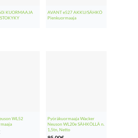
60i KUORMAAJA
AVANT e527 AKKU/SÄHKÖ
OSTOKYKY
Pienkuormaaja
euson WL52
Pyöräkuormaaja Wacker
rmaaja
Neuson WL20e SÄHKÖLLÄ n.
1,5tn, Netto
€
95,00
€