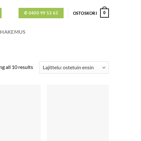
✆ 0400 99 53 63
0
OSTOSKORI
ÖHAKEMUS
g all 10 results