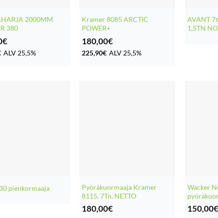
HARJA 2000MM
Kramer 8085 ARCTIC
AVANT 7
R 380
POWER+
1,5TN N
0
€
180,00
€
€
ALV 25,5%
225,90
€
ALV 25,5%
Pyöräkuormaaja Kramer
Wacker N
30 pienkormaaja
8115, 7Tn, NETTO
pyöräkuo
180,00
€
150,00