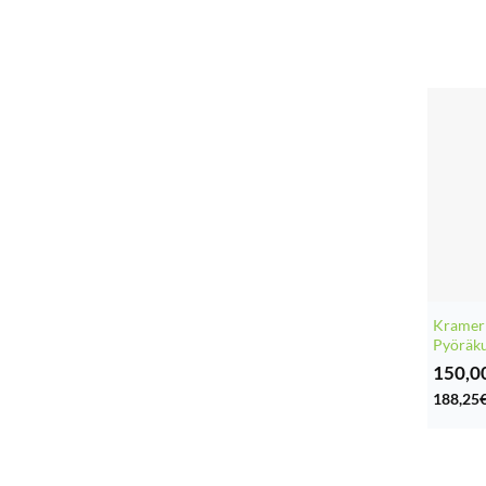
Kramer
Pyöräku
150,0
188,25