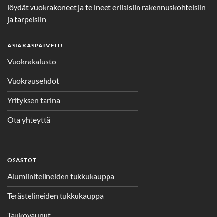
löydät vuokrakoneet ja telineet erilaisiin rakennuskohteisiin
ja tarpeisiin
ASIAKASPALVELU
Vuokrakalusto
Vuokrausehdot
Yrityksen tarina
Ota yhteyttä
OSASTOT
Alumiinitelineiden tukkukauppa
Terästelineiden tukkukauppa
Taukovaunut