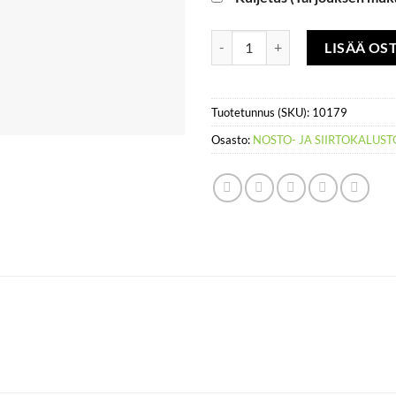
Levyjen kuljetus-/työstökärry mä
LISÄÄ OS
Tuotetunnus (SKU):
10179
Osasto:
NOSTO- JA SIIRTOKALUST