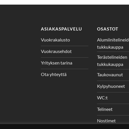
ASIAKASPALVELU
OSASTOT
Vuokrakalusto
Alumiinitelinei
tukkukauppa
Vuokrausehdot
Terästelineiden
Yrityksen tarina
tukkukauppa
Ota yhteyttä
Taukovaunut
Kylpyhuoneet
WC:t
Telineet
Nostimet