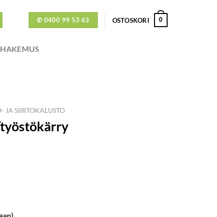
✆ 0400 99 53 63
0
OSTOSKORI
ÖHAKEMUS
- JA SIIRTOKALUSTO
/työstökärry
aan)