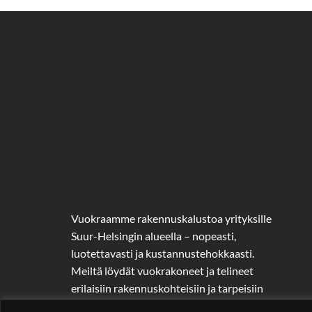
Vuokraamme rakennuskalustoa yrityksille
Suur-Helsingin alueella – nopeasti,
luotettavasti ja kustannustehokkaasti.
Meiltä löydät vuokrakoneet ja telineet
erilaisiin rakennuskohteisiin ja tarpeisiin