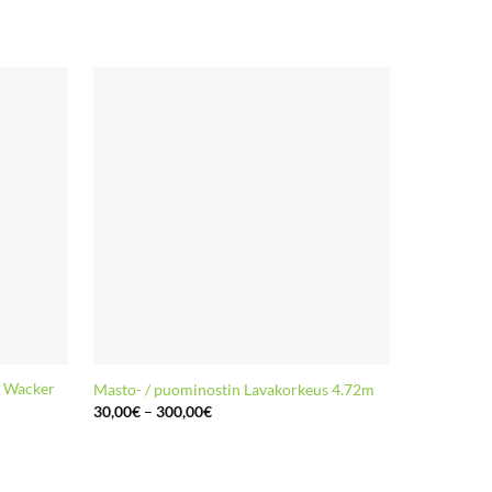
n Wacker
DINO 180
Masto- / puominostin Lavakorkeus 4.72m
Nivelteles
Hintaluokka:
30,00
€
–
300,00
€
30,00€
max 16,00
-
140,00
€
–
300,00€