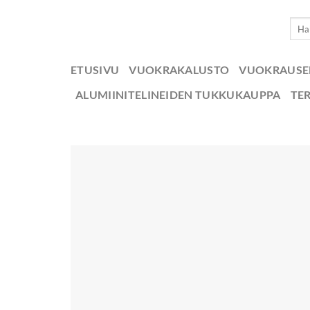
Skip
Etsi:
to
content
ETUSIVU
VUOKRAKALUSTO
VUOKRAUS
ALUMIINITELINEIDEN TUKKUKAUPPA
TE