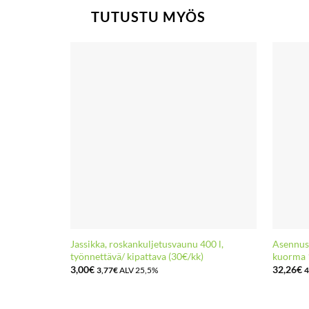
TUTUSTU MYÖS
Jassikka, roskankuljetusvaunu 400 l,
Asennus-
työnnettävä/ kipattava (30€/kk)
kuorma 
3,00
€
32,26
€
3,77
€
ALV 25,5%
4