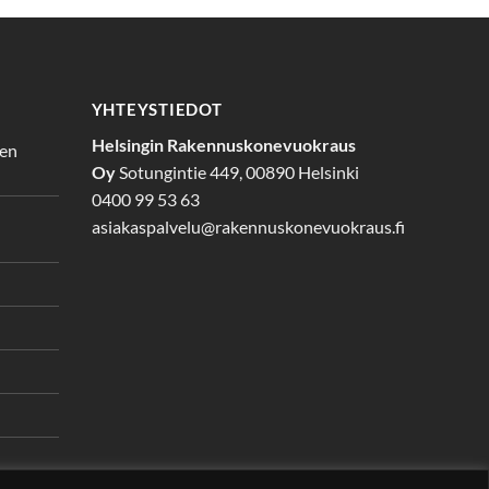
YHTEYSTIEDOT
Helsingin Rakennuskonevuokraus
den
Oy
Sotungintie 449, 00890 Helsinki
0400 99 53 63
asiakaspalvelu@rakennuskonevuokraus.fi