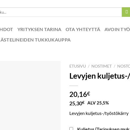
EHDOT
YRITYKSEN TARINA
OTA YHTEYTTÄ
AVOIN TY
RÄSTELINEIDEN TUKKUKAUPPA
ETUSIVU
/
NOSTIMET
/
NOSTO
Levyjen kuljetus-
20,16
€
25,30
€
ALV 25,5%
Levyjen kuljetus-/työstökärry
Kuljetus (Tarjouksen muk