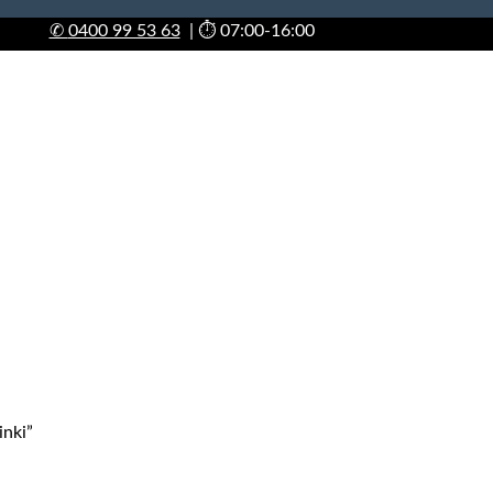
✆
0400 99 53 63
| ⏱ 07:00-16:00
inki”