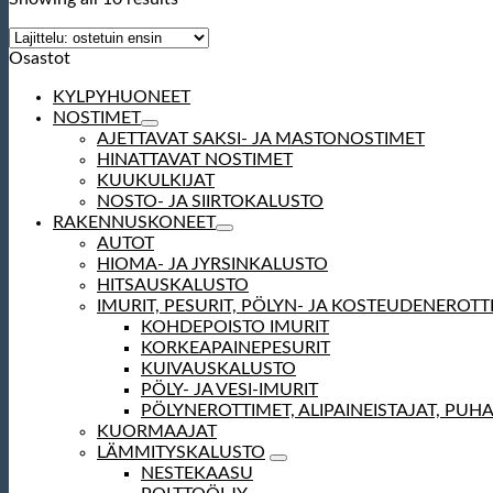
Osastot
KYLPYHUONEET
NOSTIMET
AJETTAVAT SAKSI- JA MASTONOSTIMET
HINATTAVAT NOSTIMET
KUUKULKIJAT
NOSTO- JA SIIRTOKALUSTO
RAKENNUSKONEET
AUTOT
HIOMA- JA JYRSINKALUSTO
HITSAUSKALUSTO
IMURIT, PESURIT, PÖLYN- JA KOSTEUDENEROTT
KOHDEPOISTO IMURIT
KORKEAPAINEPESURIT
KUIVAUSKALUSTO
PÖLY- JA VESI-IMURIT
PÖLYNEROTTIMET, ALIPAINEISTAJAT, PUH
KUORMAAJAT
LÄMMITYSKALUSTO
NESTEKAASU