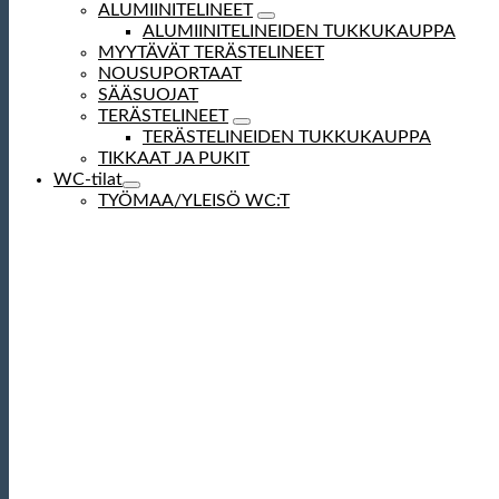
ALUMIINITELINEET
ALUMIINITELINEIDEN TUKKUKAUPPA
MYYTÄVÄT TERÄSTELINEET
NOUSUPORTAAT
SÄÄSUOJAT
TERÄSTELINEET
TERÄSTELINEIDEN TUKKUKAUPPA
TIKKAAT JA PUKIT
WC-tilat
TYÖMAA/YLEISÖ WC:T