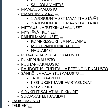
POLTTOÖLJY
SÄHKÖLÄMMITYS
MAALAUSKALUSTO
MAANTIIVISTÄJÄT
1-AJOSUUNTAISET MAANTIIVISTÄJÄT
2-AJOSUUNTAISET MAANTIIVISTÄJÄT
MITTAUS- JA TUTKIMUSVÄLINEET
MYYTÄVÄT KONEET
PAINEILMAKALUSTO
KOMPRESSORIT JA NAULAIMET
MUUT PAINEILMALAITTEET
NAULAIMET
PORAUS- JA PIIKKAUSKALUSTO
PUMPPUKALUSTO
PUUTARHAKALUSTO
RAUDOITUS- TUENTA- JA BETONOINTIKALUSTO
SÄHKÖ- JA VALAISTUSKALUSTO
JATKOKAAPELIT
KESKUKSET JA VIKAVIRTASUOJAT
VALAISIMET
SIRKKELIT, SAHAT JA LEIKKURIT
SUOJAKAITEET JA AIDAT
TAUKOVAUNUT
TELINEET