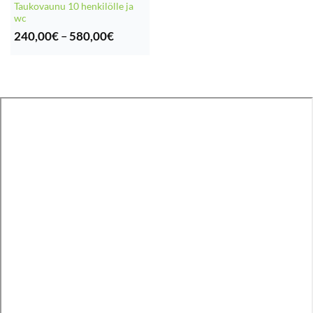
Taukovaunu 10 henkilölle ja
wc
Hintaluokka:
240,00
€
–
580,00
€
240,00€
-
580,00€