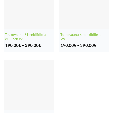
Taukovaunu 6 henkilölle ja
Taukovaunu 6 henkilölle ja
erillinen WC
WC
Hintaluokka:
Hintaluo
190,00
€
–
390,00
€
190,00
€
–
390,00
€
190,00€
190,00€
-
-
390,00€
390,00€