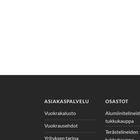
ASIAKASPALVELU
OSASTOT
Vuokrakalusto
Alumiinitelinei
tukkukauppa
Vuokrausehdot
Terästelineiden
Yrityksen tarina
tukkukauppa