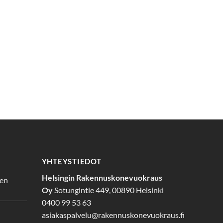
YHTEYSTIEDOT
Helsingin Rakennuskonevuokraus
den
Oy
Sotungintie 449, 00890 Helsinki
0400 99 53 63
asiakaspalvelu@rakennuskonevuokraus.fi