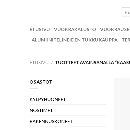
Skip
Etsi:
to
content
ETUSIVU
VUOKRAKALUSTO
VUOKRAUS
ALUMIINITELINEIDEN TUKKUKAUPPA
TE
ETUSIVU
/
TUOTTEET AVAINSANALLA “KAAS
OSASTOT
KYLPYHUONEET
NOSTIMET
RAKENNUSKONEET