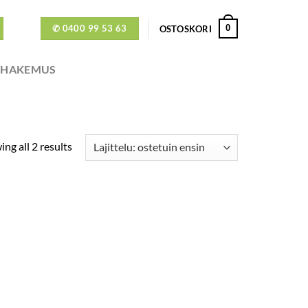
✆ 0400 99 53 63
0
OSTOSKORI
ÖHAKEMUS
ng all 2 results