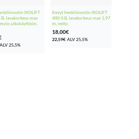
enkilönostin IXOLIFT
Kevyt henkilönostin IXOLIFT
B, lavakorkeus max
400-S B, lavakorkeus max 1,97
 myös ulkokäyttöön,
m, netto
18,00
€
€
22,59
€
ALV 25,5%
ALV 25,5%