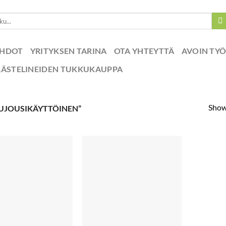
EHDOT
YRITYKSEN TARINA
OTA YHTEYTTÄ
AVOIN TY
RÄSTELINEIDEN TUKKUKAUPPA
Showi
UJOUSIKÄYTTÖINEN”