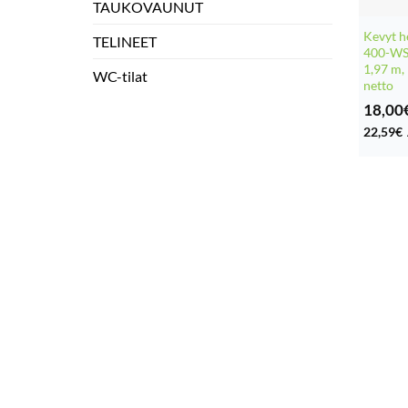
TAUKOVAUNUT
Kevyt h
TELINEET
400-WS 
1,97 m,
WC-tilat
netto
18,00
22,59
€