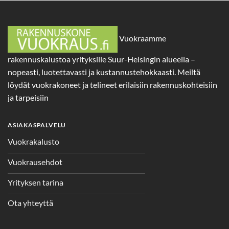
Vuokraamme
rakennuskalustoa yrityksille Suur-Helsingin alueella –
nopeasti, luotettavasti ja kustannustehokkaasti. Meiltä
löydät vuokrakoneet ja telineet erilaisiin rakennuskohteisiin
ja tarpeisiin
ASIAKASPALVELU
Vuokrakalusto
Vuokrausehdot
Yrityksen tarina
Ota yhteyttä