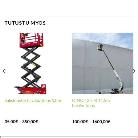
TUTUSTU MYÖS
DINO 135TB 11,5m
Saksinostin Lavakorkeus 5.8m
lavakorkeus
Hintaluokka:
Hintaluokka:
35,00
€
–
350,00
€
100,00
€
–
1600,00
€
35,00€
100,00€
-
-
350,00€
1600,00€