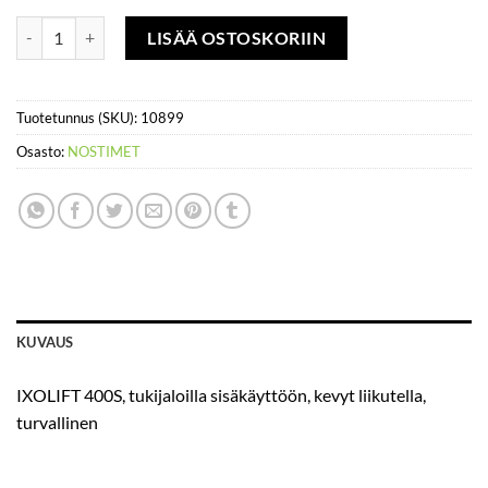
Kevyt henkilönostin IXOLIFT 400-S B, lavakorkeus max 1,97 m, netto
LISÄÄ OSTOSKORIIN
Tuotetunnus (SKU):
10899
Osasto:
NOSTIMET
KUVAUS
IXOLIFT 400S, tukijaloilla sisäkäyttöön, kevyt liikutella,
turvallinen