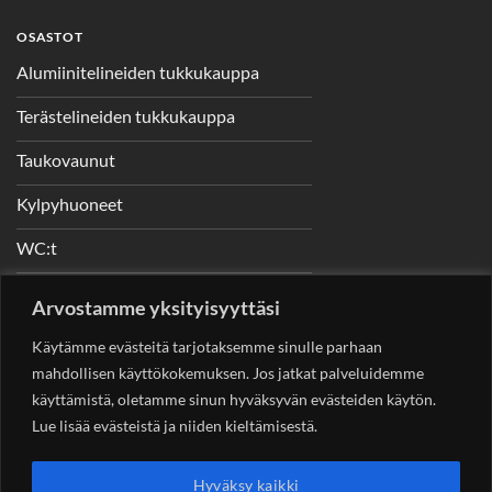
OSASTOT
Alumiinitelineiden tukkukauppa
Terästelineiden tukkukauppa
Taukovaunut
Kylpyhuoneet
WC:t
Telineet
Arvostamme yksityisyyttäsi
Nostimet
Käytämme evästeitä tarjotaksemme sinulle parhaan
mahdollisen käyttökokemuksen. Jos jatkat palveluidemme
käyttämistä, oletamme sinun hyväksyvän evästeiden käytön.
Lue lisää evästeistä ja niiden kieltämisestä.
YHTEYSTIEDOT
Helsingin Rakennuskonevuokraus Oy
Sotungintie 449,
Hyväksy kaikki
00890 Helsinki 0400 99 53 63