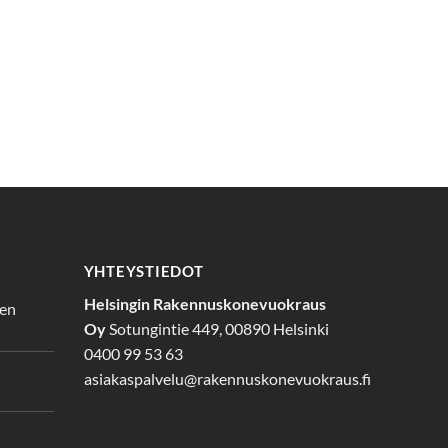
YHTEYSTIEDOT
Helsingin Rakennuskonevuokraus
den
Oy
Sotungintie 449, 00890 Helsinki
0400 99 53 63
asiakaspalvelu@rakennuskonevuokraus.fi