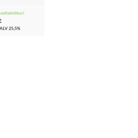
laattaleikkuri
€
ALV 25,5%