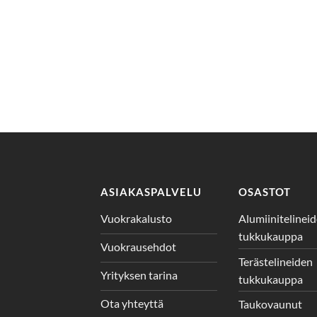
ASIAKASPALVELU
OSASTOT
Vuokrakalusto
Alumiinitelinei
tukkukauppa
Vuokrausehdot
Terästelineiden
Yrityksen tarina
tukkukauppa
Ota yhteyttä
Taukovaunut