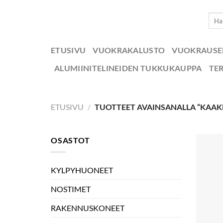
Skip
Etsi:
to
content
ETUSIVU
VUOKRAKALUSTO
VUOKRAUS
ALUMIINITELINEIDEN TUKKUKAUPPA
TE
ETUSIVU
/
TUOTTEET AVAINSANALLA “KAAKE
OSASTOT
KYLPYHUONEET
NOSTIMET
RAKENNUSKONEET