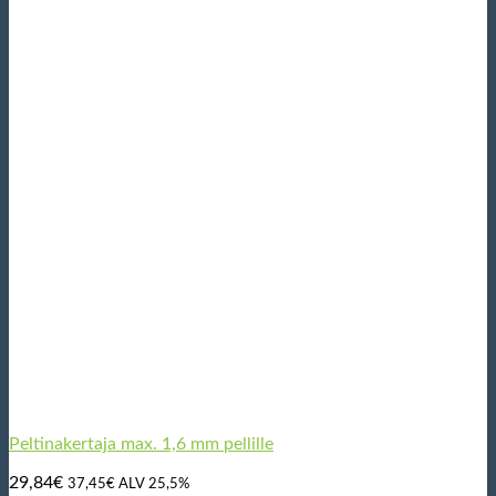
Peltinakertaja max. 1,6 mm pellille
29,84
€
37,45
€
ALV 25,5%