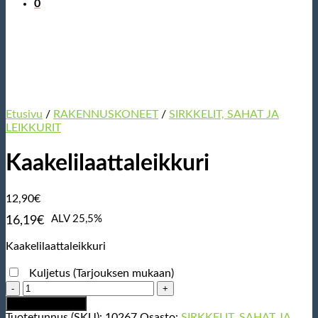
0
Etusivu
/
RAKENNUSKONEET
/
SIRKKELIT, SAHAT JA
LEIKKURIT
Kaakelilaattaleikkuri
12,90
€
ALV 25,5%
16,19
€
Kaakelilaattaleikkuri
Kuljetus (Tarjouksen mukaan)
Kaakelilaattaleikkuri
määrä
Lisää ostoskoriin
Tuotetunnus (SKU):
10267
Osasto:
SIRKKELIT, SAHAT JA