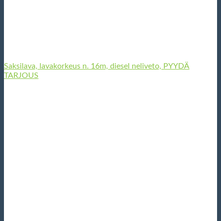
Saksilava, lavakorkeus n. 16m, diesel neliveto, PYYDÄ
TARJOUS