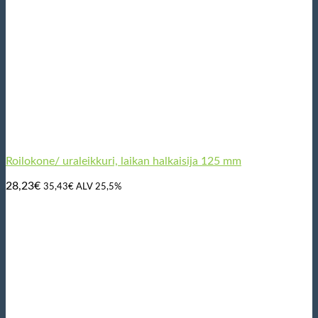
Roilokone/ uraleikkuri, laikan halkaisija 125 mm
28,23
€
35,43
€
ALV 25,5%