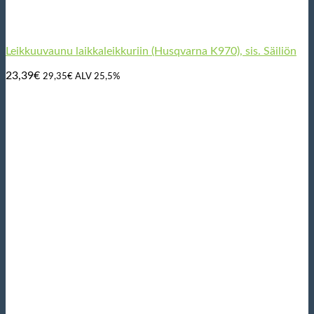
Leikkuuvaunu laikkaleikkuriin (Husqvarna K970), sis. Säiliön
23,39
€
29,35
€
ALV 25,5%