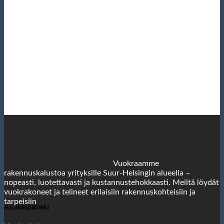
Vuokraamme
rakennuskalustoa yrityksille Suur-Helsingin alueella –
nopeasti, luotettavasti ja kustannustehokkaasti. Meiltä löydät
vuokrakoneet ja telineet erilaisiin rakennuskohteisiin ja
tarpeisiin
Asiakaspalvelu