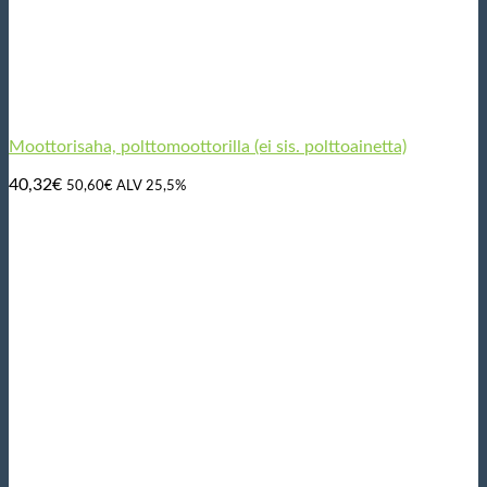
Moottorisaha, polttomoottorilla (ei sis. polttoainetta)
40,32
€
50,60
€
ALV 25,5%