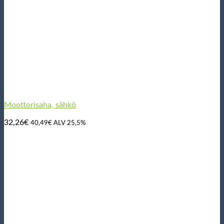
Moottorisaha, sähkö
32,26
€
40,49
€
ALV 25,5%