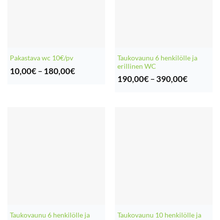
Taukovaunu 6 henkilölle ja
Pakastava wc 10€/pv
erillinen WC
Hintaluokka:
10,00
€
–
180,00
€
Hintaluo
10,00€
190,00
€
–
390,00
€
190,00€
-
-
180,00€
390,00€
Taukovaunu 6 henkilölle ja
Taukovaunu 10 henkilölle ja