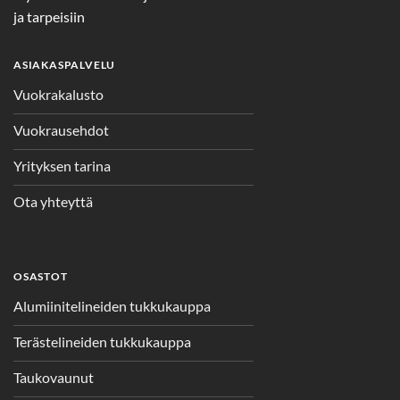
ja tarpeisiin
ASIAKASPALVELU
Vuokrakalusto
Vuokrausehdot
Yrityksen tarina
Ota yhteyttä
OSASTOT
Alumiinitelineiden tukkukauppa
Terästelineiden tukkukauppa
Taukovaunut