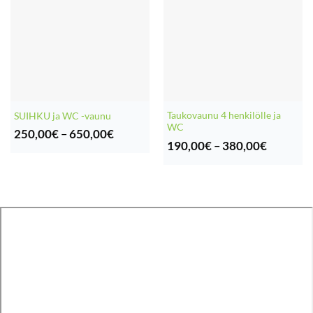
Taukovaunu 4 henkilölle ja
SUIHKU ja WC -vaunu
WC
Hintaluokka:
250,00
€
–
650,00
€
Hintaluo
250,00€
190,00
€
–
380,00
€
190,00€
-
-
650,00€
380,00€