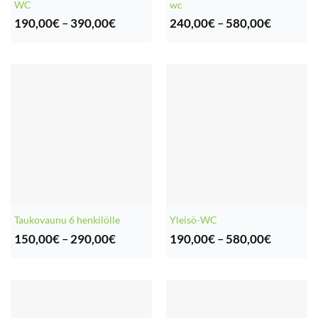
WC
wc
Hintaluokka:
Hintaluo
190,00
€
–
390,00
€
240,00
€
–
580,00
€
190,00€
240,00€
-
-
390,00€
580,00€
Taukovaunu 6 henkilölle
Yleisö-WC
Hintaluokka:
Hintaluo
150,00
€
–
290,00
€
190,00
€
–
580,00
€
150,00€
190,00€
-
-
290,00€
580,00€