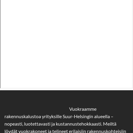
Vuokraamme
rakennuskalustoa yrityksille Suur-Helsingin alueella –
nopeasti, luotettavasti ja kustannustehokkaasti. Meiltä
löydät vuokrakoneet ja telineet erilaisiin rakennuskohteisiin