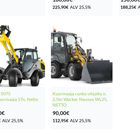
225,90
€
ALV 25,5%
188,25
€
 5075
Kuormaaja runko-ohjattu n.
ormaaja 5Tn, Netto
2,5tn Wacker Neuson WL25,
NETTO
0
€
90,00
€
€
ALV 25,5%
112,95
€
ALV 25,5%