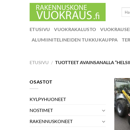
Skip
Etsi:
to
content
ETUSIVU
VUOKRAKALUSTO
VUOKRAUS
ALUMIINITELINEIDEN TUKKUKAUPPA
TE
ETUSIVU
/
TUOTTEET AVAINSANALLA “HEL
OSASTOT
KYLPYHUONEET
NOSTIMET
RAKENNUSKONEET