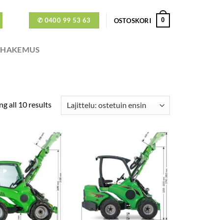
✆ 0400 99 53 63
0
OSTOSKORI
ÖHAKEMUS
g all 10 results