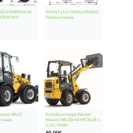
60i KUORMAAJA
AVANT e527 AKKU/SÄHKÖ
OSTOKYKY
Pienkuormaaja
euson WL52
Pyöräkuormaaja Wacker
rmaaja
Neuson WL20e SÄHKÖLLÄ n.
1,5tn, Netto
€
95,00
€