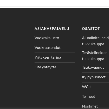
ASIAKASPALVELU
OSASTOT
Vuokrakalusto
Alumiinitelinei
tukkukauppa
Vuokrausehdot
Terästelineiden
Yrityksen tarina
tukkukauppa
Ota yhteyttä
Taukovaunut
Kylpyhuoneet
WC:t
Telineet
Nostimet