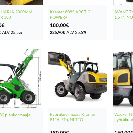
HARJA 2000MM
Kramer 8085 ARCTIC
AVANT 7
R 380
POWER+
1,5TN N
0
€
180,00
€
€
ALV 25,5%
225,90
€
ALV 25,5%
Pyöräkuormaaja Kramer
Wacker N
30 pienkormaaja
8115, 7Tn, NETTO
pyöräkuo
180,00
€
150,00