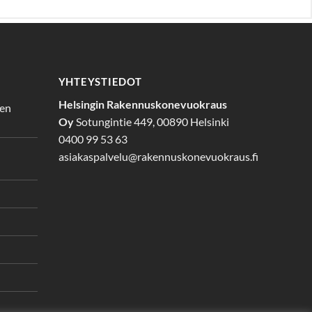
YHTEYSTIEDOT
Helsingin Rakennuskonevuokraus
den
Oy
Sotungintie 449, 00890 Helsinki
0400 99 53 63
asiakaspalvelu@rakennuskonevuokraus.fi