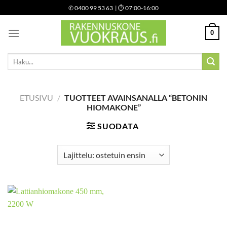
Skip
✆
0400 99 53 63
| ⏱ 07:00-16:00
to
content
0
Etsi:
ETUSIVU
/
TUOTTEET AVAINSANALLA “BETONIN
HIOMAKONE”
SUODATA