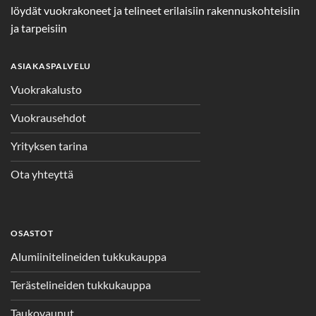
löydät vuokrakoneet ja telineet erilaisiin rakennuskohteisiin
ja tarpeisiin
ASIAKASPALVELU
Vuokrakalusto
Vuokrausehdot
Yrityksen tarina
Ota yhteyttä
OSASTOT
Alumiinitelineiden tukkukauppa
Terästelineiden tukkukauppa
Taukovaunut