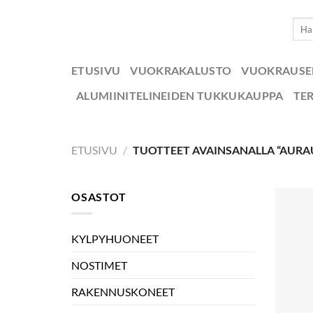
Skip
Etsi:
to
content
ETUSIVU
VUOKRAKALUSTO
VUOKRAUS
ALUMIINITELINEIDEN TUKKUKAUPPA
TE
ETUSIVU
/
TUOTTEET AVAINSANALLA “AURA
OSASTOT
KYLPYHUONEET
NOSTIMET
RAKENNUSKONEET