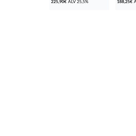
225,90
€
ALV 25,5%
188,25
€