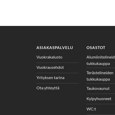
ASIAKASPALVELU
OSASTOT
Vuokrakalusto
Alumiinitelinei
tukkukauppa
Vuokrausehdot
Terästelineiden
Yrityksen tarina
tukkukauppa
Ota yhteyttä
Taukovaunut
Kylpyhuoneet
WC:t