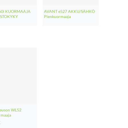
60i KUORMAAJA
AVANT e527 AKKU/SÄHKÖ
OSTOKYKY
Pienkuormaaja
euson WL52
rmaaja
€