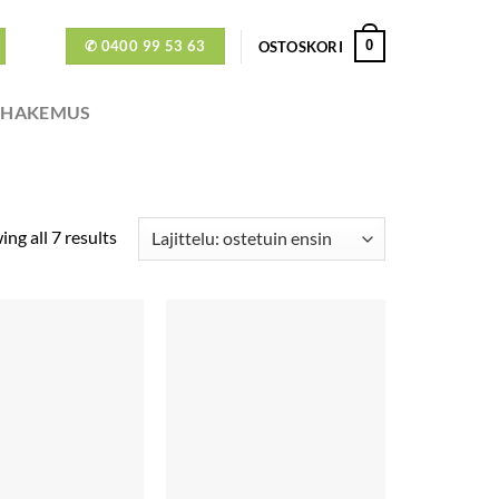
✆ 0400 99 53 63
0
OSTOSKORI
ÖHAKEMUS
ng all 7 results