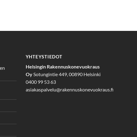
YHTEYSTIEDOT
Helsingin Rakennuskonevuokraus
den
Oy
Sotungintie 449, 00890 Helsinki
0400 99 53 63
asiakaspalvelu@rakennuskonevuokraus.fi