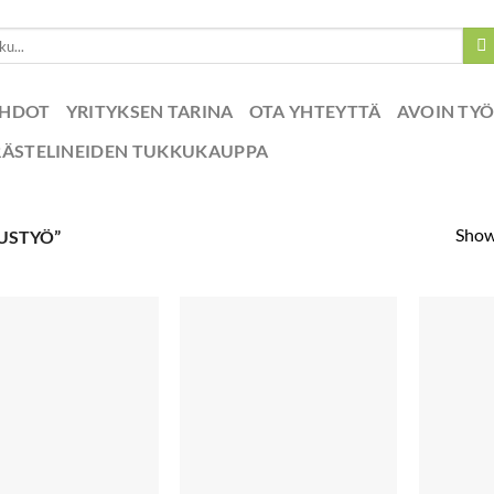
EHDOT
YRITYKSEN TARINA
OTA YHTEYTTÄ
AVOIN TY
RÄSTELINEIDEN TUKKUKAUPPA
Showi
USTYÖ”