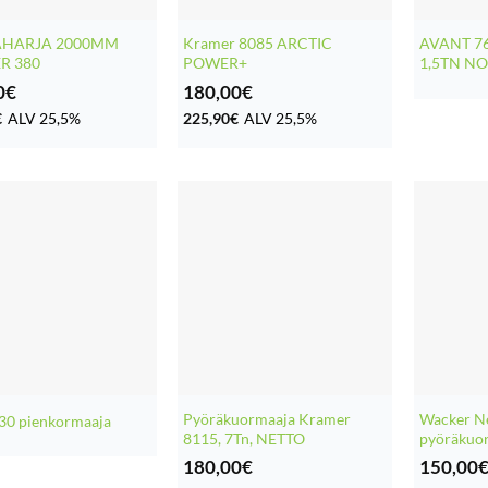
HARJA 2000MM
Kramer 8085 ARCTIC
AVANT 7
R 380
POWER+
1,5TN N
0
€
180,00
€
€
ALV 25,5%
225,90
€
ALV 25,5%
Pyöräkuormaaja Kramer
Wacker N
30 pienkormaaja
8115, 7Tn, NETTO
pyöräkuo
180,00
€
150,00