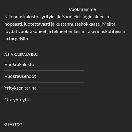
Vuokraamme
rakennuskalustoa yrityksille Suur-Helsingin alueella –
nopeasti, luotettavasti ja kustannustehokkaasti. Meiltä
löydät vuokrakoneet ja telineet erilaisiin rakennuskohteisiin
ja tarpeisiin
ASIAKASPALVELU
Vuokrakalusto
Vuokrausehdot
Yrityksen tarina
Ota yhteyttä
OSASTOT