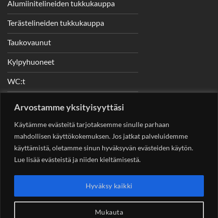
Alumiinitelineiden tukkukauppa
Terästelineiden tukkukauppa
Taukovaunut
Kylpyhuoneet
WC:t
Telineet
Arvostamme yksityisyyttäsi
Nostimet
Käytämme evästeitä tarjotaksemme sinulle parhaan
mahdollisen käyttökokemuksen. Jos jatkat palveluidemme
käyttämistä, oletamme sinun hyväksyvän evästeiden käytön.
Lue lisää evästeistä ja niiden kieltämisestä.
YHTEYSTIEDOT
Helsingin Rakennuskonevuokraus Oy
Sotungintie 449,
Hyväksy kaikki
00890 Helsinki 0400 99 53 63
asiakaspalvelu@rakennuskonevuokraus.fi
Ota yhteyttä
Mukauta