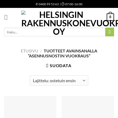
Skip
✆
0400 99 53 63
| ⏱ 07:00-16:00
to
content
0
Etsi:
ETUSIVU
/
TUOTTEET AVAINSANALLA
“ASENNUSNOSTIN VUOKRAUS”
SUODATA