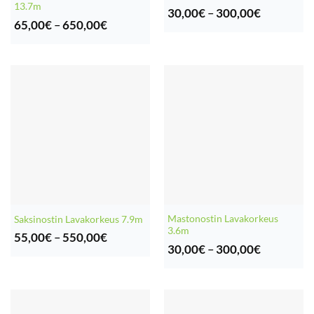
13.7m
Hintaluok
30,00
€
–
300,00
€
Hintaluokka:
30,00€
65,00
€
–
650,00
€
65,00€
-
-
300,00€
650,00€
Mastonostin Lavakorkeus
Saksinostin Lavakorkeus 7.9m
3.6m
Hintaluokka:
55,00
€
–
550,00
€
Hintaluok
55,00€
30,00
€
–
300,00
€
30,00€
-
-
550,00€
300,00€