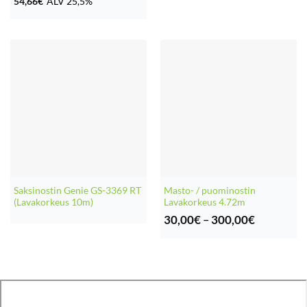
54,66
€
ALV 25,5%
Saksinostin Genie GS-3369 RT
Masto- / puominostin
(Lavakorkeus 10m)
Lavakorkeus 4.72m
Hintaluok
30,00
€
–
300,00
€
30,00€
-
300,00€