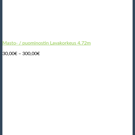
Masto- / puominostin Lavakorkeus 4.72m
Hintaluokka:
30,00
€
–
300,00
€
30,00€
-
300,00€