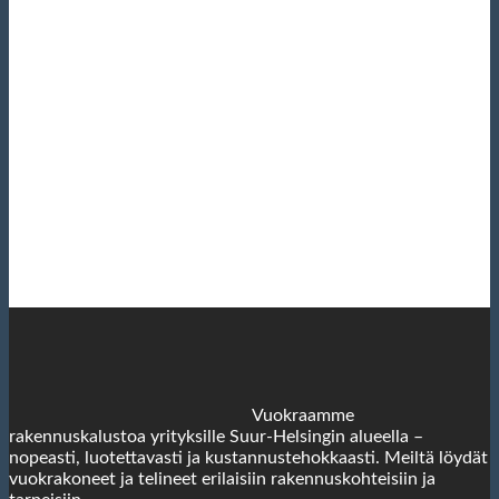
Vuokraamme
rakennuskalustoa yrityksille Suur-Helsingin alueella –
nopeasti, luotettavasti ja kustannustehokkaasti. Meiltä löydät
vuokrakoneet ja telineet erilaisiin rakennuskohteisiin ja