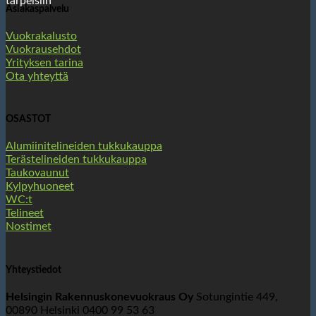
tarpeisiin
Asiakaspalvelu
Vuokrakalusto
Vuokrausehdot
Yrityksen tarina
Ota yhteyttä
OSASTOT
Alumiinitelineiden tukkukauppa
Terästelineiden tukkukauppa
Taukovaunut
Kylpyhuoneet
WC:t
Telineet
Nostimet
Yhteystiedot
Helsingin Rakennuskonevuokraus Oy
Sotungintie 449,
00890 Helsinki 0400 99 53 63