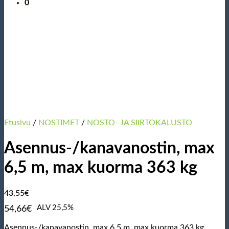
0
Etusivu
/
NOSTIMET
/
NOSTO- JA SIIRTOKALUSTO
Asennus-/kanavanostin, max
6,5 m, max kuorma 363 kg
43,55
€
ALV 25,5%
54,66
€
Asennus-/kanavanostin, max 6,5 m, max kuorma 363 kg