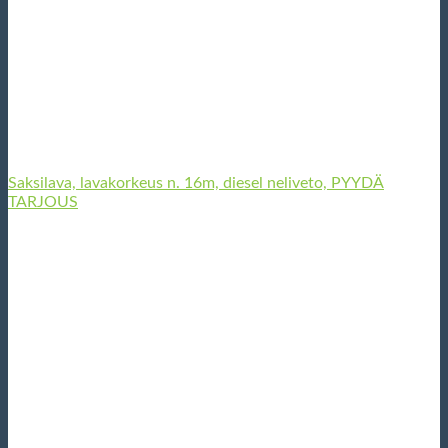
Saksilava, lavakorkeus n. 16m, diesel neliveto, PYYDÄ
TARJOUS