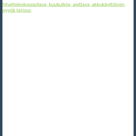
Nivelteleskooppilava, kuukulkija, ajettava, akkukäyttöinen,
pyydä tarjous