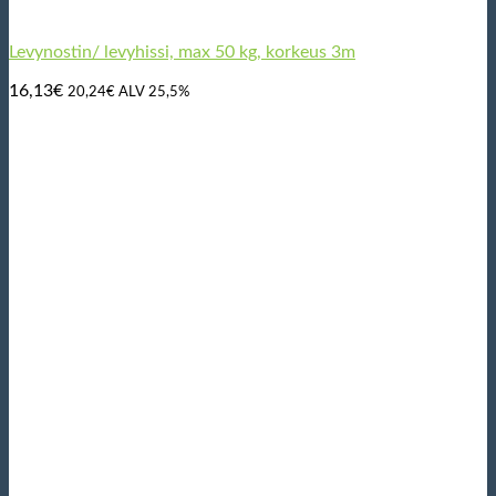
Levynostin/ levyhissi, max 50 kg, korkeus 3m
16,13
€
20,24
€
ALV 25,5%