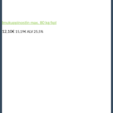
Imukuppinostin max. 80 kg/kpl
12,10
€
15,19
€
ALV 25,5%