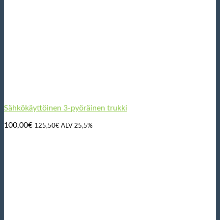
Sähkökäyttöinen 3-pyöräinen trukki
100,00
€
125,50
€
ALV 25,5%