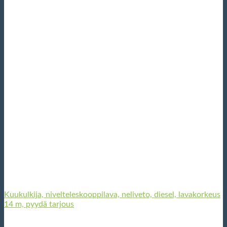
Kuukulkija, nivelteleskooppilava, neliveto, diesel, lavakorkeus
14 m, pyydä tarjous