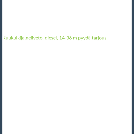
Kuukulkija,neliveto, diesel, 14-36 m pyydä tarjous