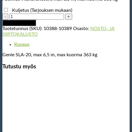
Kuljetus (Tarjouksen mukaan)
Asennus-/kanavanostin,
max
Lisää ostoskoriin
6,5
Tuotetunnus (SKU):
10388-10389
Osasto:
NOSTO- JA
m,
SIIRTOKALUSTO
max
kuorma
Kuvaus
363
Genie SLA-20, max 6,5 m, max kuorma 363 kg
kg
määrä
Tutustu myös