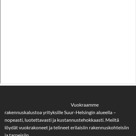
Vuokraamme
rakennuskalustoa yrityksille Suur-Helsingin alueella –
nopeasti, luotettavasti ja kustannustehokkaasti. Meiltä
löydät vuokrakoneet ja telineet erilaisiin rakennuskohteisiin
ja tarpeisiin