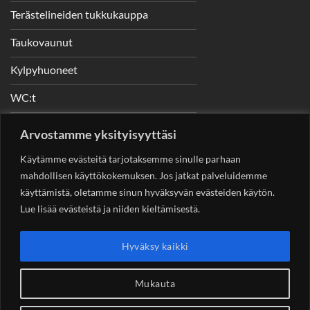
Terästelineiden tukkukauppa
Taukovaunut
Kylpyhuoneet
WC:t
Telineet
Arvostamme yksityisyyttäsi
Nostimet
Käytämme evästeitä tarjotaksemme sinulle parhaan
mahdollisen käyttökokemuksen. Jos jatkat palveluidemme
käyttämistä, oletamme sinun hyväksyvän evästeiden käytön.
Lue lisää evästeistä ja niiden kieltämisestä.
YHTEYSTIEDOT
Helsingin Rakennuskonevuokraus Oy
Sotungintie 449,
Hyväksy kaikki
00890 Helsinki 0400 99 53 63
asiakaspalvelu@rakennuskonevuokraus.fi
Mukauta