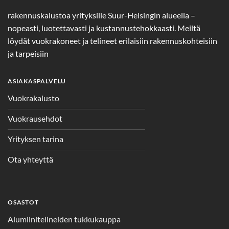
rakennuskalustoa yrityksille Suur-Helsingin alueella –
nopeasti, luotettavasti ja kustannustehokkaasti. Meiltä
löydät vuokrakoneet ja telineet erilaisiin rakennuskohteisiin
ja tarpeisiin
ASIAKASPALVELU
Vuokrakalusto
Vuokrausehdot
Yrityksen tarina
Ota yhteyttä
OSASTOT
Alumiinitelineiden tukkukauppa