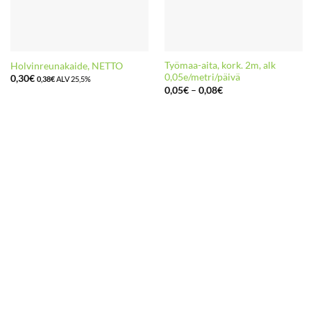
Työmaa-aita, kork. 2m, alk
Holvinreunakaide, NETTO
0,05e/metri/päivä
0,30
€
0,38
€
ALV 25,5%
Hintaluokka:
0,05
€
–
0,08
€
0,05€
-
0,08€