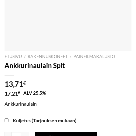
ETUSIVU
/
RAKENNUSKONEET
/
PAINEILMAKALUSTO
Ankkurinaulain Spit
13,71
€
17,21
€
ALV 25,5%
Ankkurinaulain
Kuljetus (Tarjouksen mukaan)
Ankkurinaulain Spit määrä