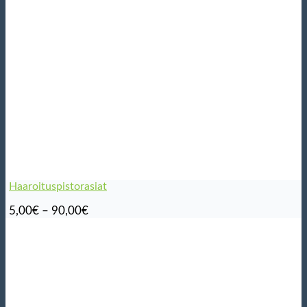
Haaroituspistorasiat
Hintaluokka:
5,00
€
–
90,00
€
5,00€
-
90,00€