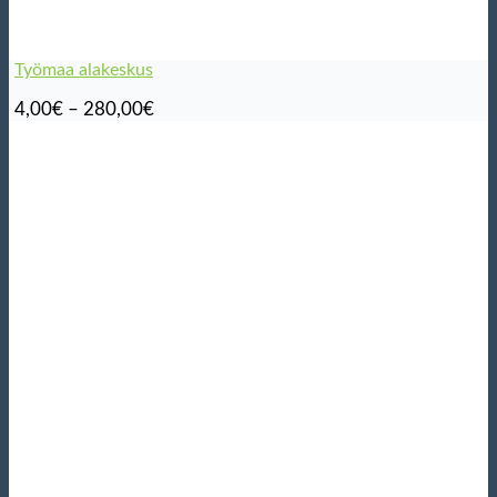
Työmaa alakeskus
Hintaluokka:
4,00
€
–
280,00
€
4,00€
-
280,00€