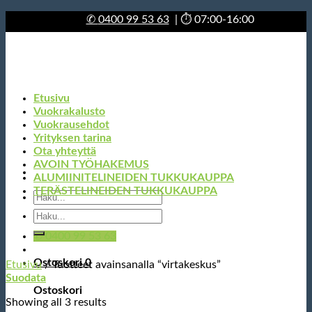
Skip
✆
0400 99 53 63
| ⏱ 07:00-16:00
to
content
Etusivu
Vuokrakalusto
Vuokrausehdot
Yrityksen tarina
Ota yhteyttä
AVOIN TYÖHAKEMUS
ALUMIINITELINEIDEN TUKKUKAUPPA
TERÄSTELINEIDEN TUKKUKAUPPA
Etsi:
Etsi:
✆ 0400 99 53 63
Ostoskori
0
Etusivu
/
Tuotteet avainsanalla “virtakeskus”
Suodata
Ostoskori
Showing all 3 results