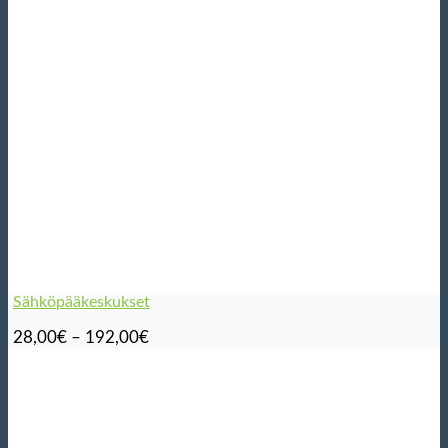
Sähköpääkeskukset
Hintaluokka:
28,00
€
–
192,00
€
28,00€
-
192,00€