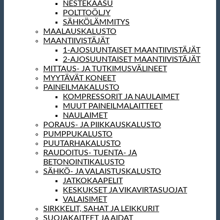
NESTEKAASU
POLTTOÖLJY
SÄHKÖLÄMMITYS
MAALAUSKALUSTO
MAANTIIVISTÄJÄT
1-AJOSUUNTAISET MAANTIIVISTÄJÄT
2-AJOSUUNTAISET MAANTIIVISTÄJÄT
MITTAUS- JA TUTKIMUSVÄLINEET
MYYTÄVÄT KONEET
PAINEILMAKALUSTO
KOMPRESSORIT JA NAULAIMET
MUUT PAINEILMALAITTEET
NAULAIMET
PORAUS- JA PIIKKAUSKALUSTO
PUMPPUKALUSTO
PUUTARHAKALUSTO
RAUDOITUS- TUENTA- JA
BETONOINTIKALUSTO
SÄHKÖ- JA VALAISTUSKALUSTO
JATKOKAAPELIT
KESKUKSET JA VIKAVIRTASUOJAT
VALAISIMET
SIRKKELIT, SAHAT JA LEIKKURIT
SUOJAKAITEET JA AIDAT