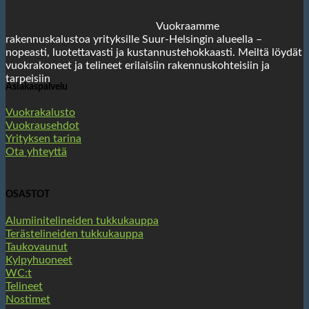
Vuokraamme
rakennuskalustoa yrityksille Suur-Helsingin alueella –
nopeasti, luotettavasti ja kustannustehokkaasti. Meiltä löydät
vuokrakoneet ja telineet erilaisiin rakennuskohteisiin ja
tarpeisiin
Asiakaspalvelu
Vuokrakalusto
Vuokrausehdot
Yrityksen tarina
Ota yhteyttä
OSASTOT
Alumiinitelineiden tukkukauppa
Terästelineiden tukkukauppa
Taukovaunut
Kylpyhuoneet
WC:t
Telineet
Nostimet