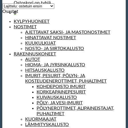
Ostoskori on tyhjä.
Osastot
0
KYLPYHUONEET
NOSTIMET
AJETTAVAT SAKSI- JA MASTONOSTIMET
HINATTAVAT NOSTIMET
KUUKULKIJAT
NOSTO- JA SIIRTOKALUSTO
RAKENNUSKONEET
AUTOT
HIOMA- JA JYRSINKALUSTO
HITSAUSKALUSTO
IMURIT, PESURIT, PÖLYN- JA
KOSTEUDENEROTTIMET, PUHALTIMET
KOHDEPOISTO IMURIT
KORKEAPAINEPESURIT
KUIVAUSKALUSTO
PÖLY- JA VESI-IMURIT
PÖLYNEROTTIMET, ALIPAINEISTAJAT,
PUHALTIMET
KUORMAAJAT
LÄMMITYSKALUSTO