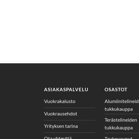
ASIAKASPALVELU
OSASTOT
Vuokrakalusto
Alumiinitelinei
tukkukauppa
Vuokrausehdot
Terästelineiden
Yrityksen tarina
tukkukauppa
Ota yhteyttä
Taukovaunut