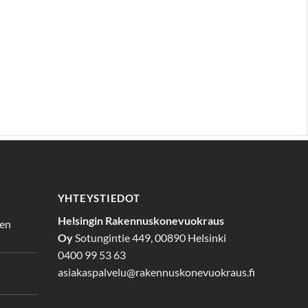
YHTEYSTIEDOT
Helsingin Rakennuskonevuokraus
den
Oy
Sotungintie 449, 00890 Helsinki
0400 99 53 63
asiakaspalvelu@rakennuskonevuokraus.fi