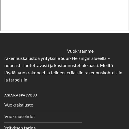
Vuokraamme
rakennuskalustoa yrityksille Suur-Helsingin alueella –
nopeasti, luotettavasti ja kustannustehokkaasti. Meiltä
löydät vuokrakoneet ja telineet erilaisiin rakennuskohteisiin
ja tarpeisiin
ASIAKASPALVELU
Vuokrakalusto
Vuokrausehdot
Yrityksen tarina