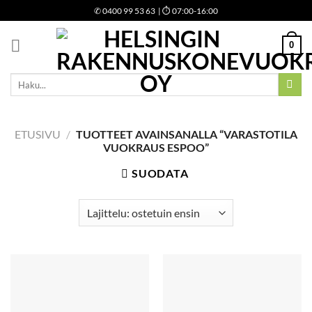
Skip
✆
0400 99 53 63
| ⏱ 07:00-16:00
to
content
0
Etsi:
ETUSIVU
/
TUOTTEET AVAINSANALLA “VARASTOTILA
VUOKRAUS ESPOO”
SUODATA