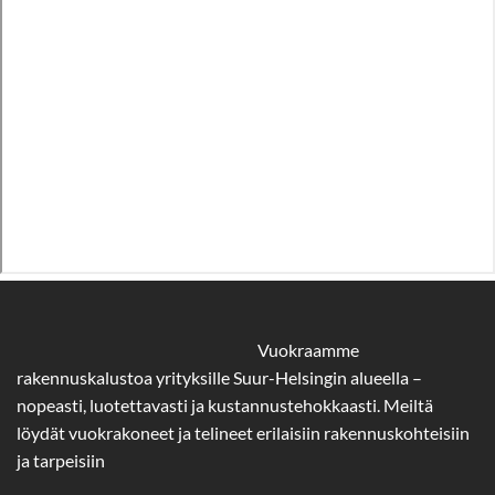
Vuokraamme
rakennuskalustoa yrityksille Suur-Helsingin alueella –
nopeasti, luotettavasti ja kustannustehokkaasti. Meiltä
löydät vuokrakoneet ja telineet erilaisiin rakennuskohteisiin
ja tarpeisiin