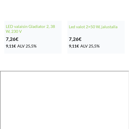
LED valaisin Gladiator 2, 38
Led valot 2×50 W, jalustalla
W, 230 V
7,26
€
7,26
€
9,11
€
ALV 25,5%
9,11
€
ALV 25,5%