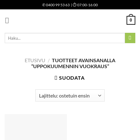
Skip
✆
0400 99 53 63
| ⏱ 07:00-16:00
to
content
0
Etsi:
ETUSIVU
/
TUOTTEET AVAINSANALLA
“UPPOKUUMENNIN VUOKRAUS”
SUODATA