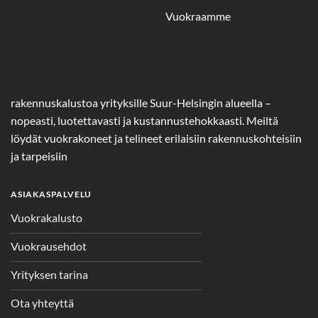
Vuokraamme
rakennuskalustoa yrityksille Suur-Helsingin alueella –
nopeasti, luotettavasti ja kustannustehokkaasti. Meiltä
löydät vuokrakoneet ja telineet erilaisiin rakennuskohteisiin
ja tarpeisiin
ASIAKASPALVELU
Vuokrakalusto
Vuokrausehdot
Yrityksen tarina
Ota yhteyttä