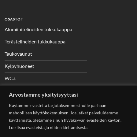
OSASTOT
Alumiinitelineiden tukkukauppa
Terästelineiden tukkukauppa
Taukovaunut
Kylpyhuoneet
WC:t
Telineet
Arvostamme yksityisyyttäsi
Nostimet
Käytämme evästeitä tarjotaksemme sinulle parhaan
mahdollisen käyttökokemuksen. Jos jatkat palveluidemme
käyttämistä, oletamme sinun hyväksyvän evästeiden käytön.
Lue lisää evästeistä ja niiden kieltämisestä.
YHTEYSTIEDOT
Helsingin Rakennuskonevuokraus Oy
Sotungintie 449,