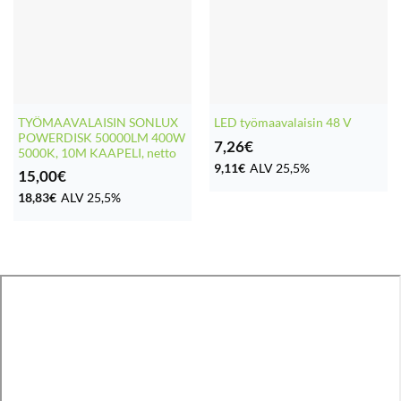
TYÖMAAVALAISIN SONLUX
LED työmaavalaisin 48 V
POWERDISK 50000LM 400W
7,26
€
5000K, 10M KAAPELI, netto
9,11
€
ALV 25,5%
15,00
€
18,83
€
ALV 25,5%