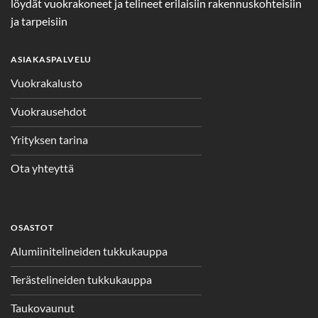
löydät vuokrakoneet ja telineet erilaisiin rakennuskohteisiin
ja tarpeisiin
ASIAKASPALVELU
Vuokrakalusto
Vuokrausehdot
Yrityksen tarina
Ota yhteyttä
OSASTOT
Alumiinitelineiden tukkukauppa
Terästelineiden tukkukauppa
Taukovaunut