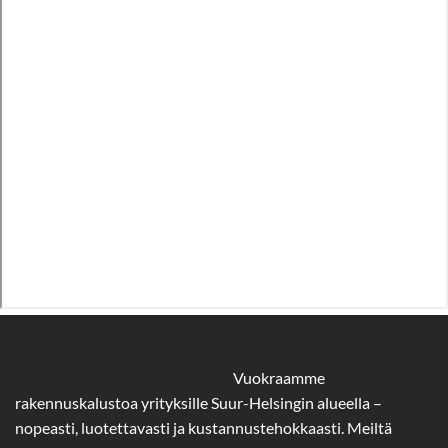
Vuokraamme
rakennuskalustoa yrityksille Suur-Helsingin alueella –
nopeasti, luotettavasti ja kustannustehokkaasti. Meiltä