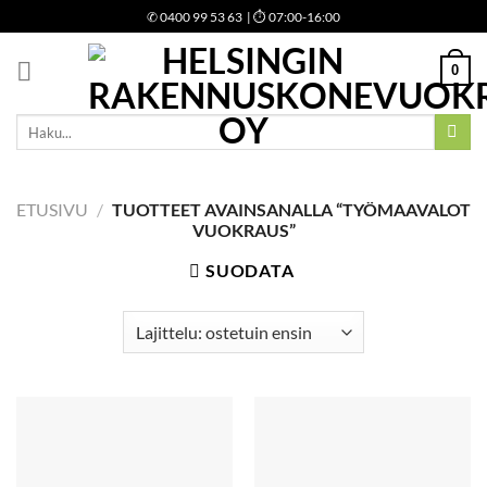
Skip
✆
0400 99 53 63
| ⏱ 07:00-16:00
to
content
0
Etsi:
ETUSIVU
/
TUOTTEET AVAINSANALLA “TYÖMAAVALOT
VUOKRAUS”
SUODATA