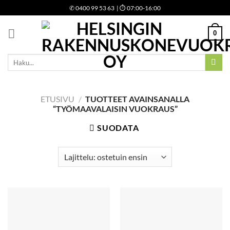
Skip
✆
0400 99 53 63
| ⏱ 07:00-16:00
to
content
0
Etsi:
ETUSIVU
/
TUOTTEET AVAINSANALLA
“TYÖMAAVALAISIN VUOKRAUS”
SUODATA