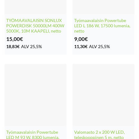
TYÖMAAVALAISIN SONLUX
Työmaavalaisin Powertube
POWERDISK 50000LM 400W
LED L 186 W, 17500 lumenia,
5000K, 10M KAAPELI, netto
netto
15,00
€
9,00
€
18,83
€
ALV 25,5%
11,30
€
ALV 25,5%
Työmaavalaisin Powertube
Valomasto 2 x 200 W LED,
LED M 93 W, 8300 lumenia,
teleskooppinen 5 m, netto