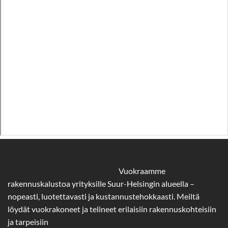
Vuokraamme
rakennuskalustoa yrityksille Suur-Helsingin alueella –
nopeasti, luotettavasti ja kustannustehokkaasti. Meiltä
löydät vuokrakoneet ja telineet erilaisiin rakennuskohteisiin
ja tarpeisiin