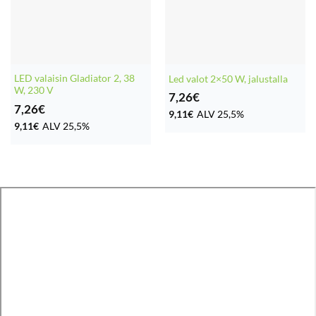
LED valaisin Gladiator 2, 38
Led valot 2×50 W, jalustalla
W, 230 V
7,26
€
7,26
€
9,11
€
ALV 25,5%
9,11
€
ALV 25,5%