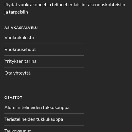
löydät vuokrakoneet ja telineet erilaisiin rakennuskohteisiin
ja tarpeisiin
ASIAKASPALVELU
Vuokrakalusto
Vuokrausehdot
Yrityksen tarina
Ota yhteyttä
OSASTOT
Alumiinitelineiden tukkukauppa
Terästelineiden tukkukauppa
Taukovaunut