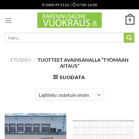
Skip
✆
0400 99 53 63
| ⏱ 07:00-16:00
to
content
0
Etsi:
ETUSIVU
/
TUOTTEET AVAINSANALLA “TYÖMAAN
AITAUS”
SUODATA