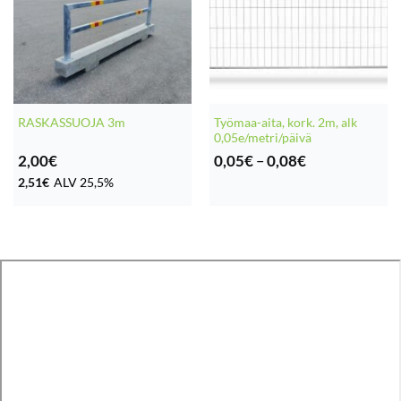
Työmaa-aita, kork. 2m, alk
RASKASSUOJA 3m
0,05e/metri/päivä
Hintaluokka:
2,00
€
0,05
€
–
0,08
€
0,05€
2,51
€
ALV 25,5%
-
0,08€