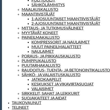
POLTTOÖLJY
SÄHKÖLÄMMITYS
MAALAUSKALUSTO
MAANTIIVISTÄJÄT
1-AJOSUUNTAISET MAANTIIVISTÄJÄT
2-AJOSUUNTAISET MAANTIIVISTÄJÄT
MITTAUS- JA TUTKIMUSVÄLINEET
MYYTÄVÄT KONEET
PAINEILMAKALUSTO
KOMPRESSORIT JA NAULAIMET
MUUT PAINEILMALAITTEET
NAULAIMET
PORAUS- JA PIIKKAUSKALUSTO
PUMPPUKALUSTO
PUUTARHAKALUSTO
RAUDOITUS- TUENTA- JA BETONOINTIKALUSTO
SÄHKÖ- JA VALAISTUSKALUSTO
JATKOKAAPELIT
KESKUKSET JA VIKAVIRTASUOJAT
VALAISIMET
SIRKKELIT, SAHAT JA LEIKKURIT
SUOJAKAITEET JA AIDAT
TAUKOVAUNUT
TELINEET