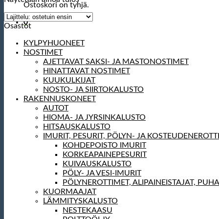
Ostoskori on tyhjä.
0
Osastot
KYLPYHUONEET
NOSTIMET
AJETTAVAT SAKSI- JA MASTONOSTIMET
HINATTAVAT NOSTIMET
KUUKULKIJAT
NOSTO- JA SIIRTOKALUSTO
RAKENNUSKONEET
AUTOT
HIOMA- JA JYRSINKALUSTO
HITSAUSKALUSTO
IMURIT, PESURIT, PÖLYN- JA KOSTEUDENEROTT
KOHDEPOISTO IMURIT
KORKEAPAINEPESURIT
KUIVAUSKALUSTO
PÖLY- JA VESI-IMURIT
PÖLYNEROTTIMET, ALIPAINEISTAJAT, PUH
KUORMAAJAT
LÄMMITYSKALUSTO
NESTEKAASU