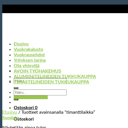
Skip
to
content
Etusivu
Vuokrakalusto
Vuokrausehdot
Yrityksen tarina
Ota yhteyttä
AVOIN TYÖHAKEMUS
ALUMIINITELINEIDEN TUKKUKAUPPA
Etsi:
TERÄSTELINEIDEN TUKKUKAUPPA
Etsi:
✆ 0400 99 53 63
Ostoskori
0
Etusivu
/
Tuotteet avainsanalla “timanttilaikka”
Suodata
Ostoskori
Näytetään ainoa tulos