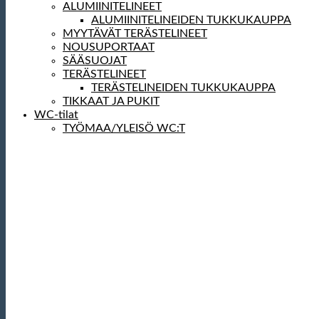
ALUMIINITELINEET
ALUMIINITELINEIDEN TUKKUKAUPPA
MYYTÄVÄT TERÄSTELINEET
NOUSUPORTAAT
SÄÄSUOJAT
TERÄSTELINEET
TERÄSTELINEIDEN TUKKUKAUPPA
TIKKAAT JA PUKIT
WC-tilat
TYÖMAA/YLEISÖ WC:T