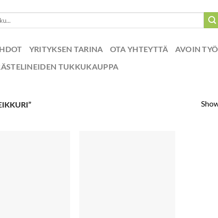
EHDOT
YRITYKSEN TARINA
OTA YHTEYTTÄ
AVOIN TY
RÄSTELINEIDEN TUKKUKAUPPA
Showi
EIKKURI”