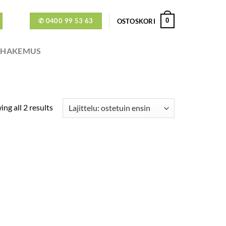
✆ 0400 99 53 63
0
OSTOSKORI
ÖHAKEMUS
ng all 2 results