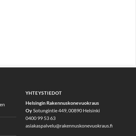
YHTEYSTIEDOT
Helsingin Rakennuskonevuokraus
den
Oy
Sotungintie 449, 00890 Helsinki
0400 99 53 63
asiakaspalvelu@rakennuskonevuokraus.fi