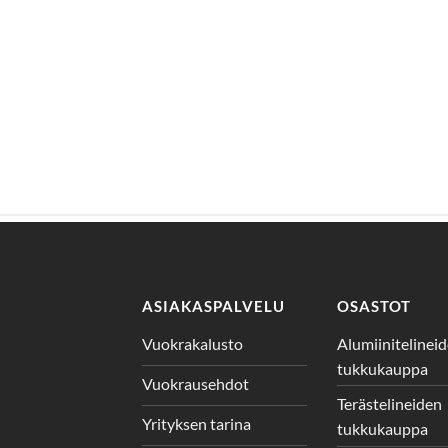
ASIAKASPALVELU
OSASTOT
Vuokrakalusto
Alumiinitelinei
tukkukauppa
Vuokrausehdot
Terästelineiden
Yrityksen tarina
tukkukauppa