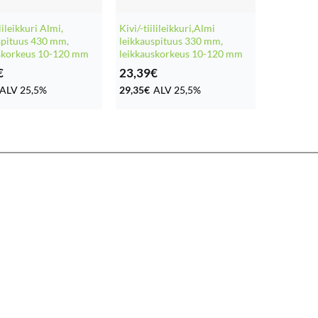
ilileikkuri Almi,
Kivi/-tiilileikkuri,Almi
spituus 430 mm,
leikkauspituus 330 mm,
uskorkeus 10-120 mm
leikkauskorkeus 10-120 mm
€
23,39
€
ALV 25,5%
29,35
€
ALV 25,5%