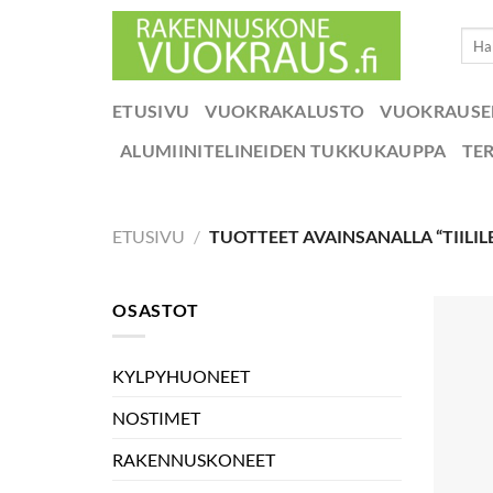
Skip
Etsi:
to
content
ETUSIVU
VUOKRAKALUSTO
VUOKRAUS
ALUMIINITELINEIDEN TUKKUKAUPPA
TE
ETUSIVU
/
TUOTTEET AVAINSANALLA “TIILIL
OSASTOT
KYLPYHUONEET
NOSTIMET
RAKENNUSKONEET