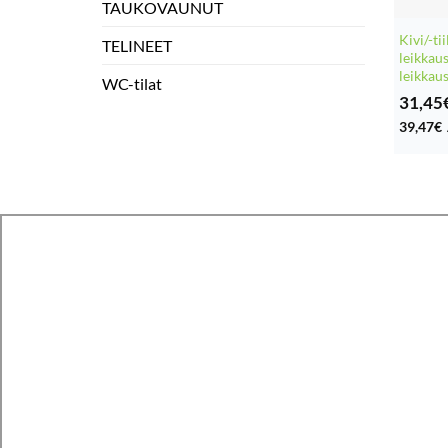
TAUKOVAUNUT
Kivi/-ti
TELINEET
leikkau
leikka
WC-tilat
31,45
39,47
€