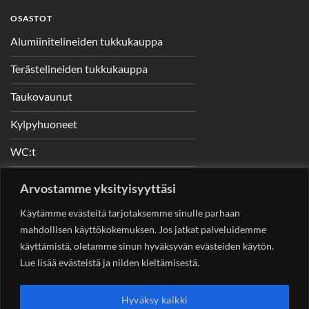
OSASTOT
Alumiinitelineiden tukkukauppa
Terästelineiden tukkukauppa
Taukovaunut
Kylpyhuoneet
WC:t
Telineet
Arvostamme yksityisyyttäsi
Nostimet
Käytämme evästeitä tarjotaksemme sinulle parhaan
mahdollisen käyttökokemuksen. Jos jatkat palveluidemme
käyttämistä, oletamme sinun hyväksyvän evästeiden käytön.
Lue lisää evästeistä ja niiden kieltämisestä.
YHTEYSTIEDOT
Helsingin Rakennuskonevuokraus Oy
Sotungintie 449,
Hyväksy kaikki
00890 Helsinki 0400 99 53 63