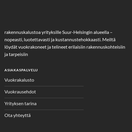
rakennuskalustoa yrityksille Suur-Helsingin alueella –
nopeasti, luotettavasti ja kustannustehokkaasti. Meiltä
löydät vuokrakoneet ja telineet erilaisiin rakennuskohteisiin
ja tarpeisiin
ASIAKASPALVELU
Vuokrakalusto
Vuokrausehdot
Yrityksen tarina
Ota yhteyttä