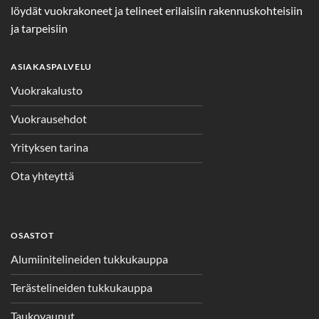
löydät vuokrakoneet ja telineet erilaisiin rakennuskohteisiin
ja tarpeisiin
ASIAKASPALVELU
Vuokrakalusto
Vuokrausehdot
Yrityksen tarina
Ota yhteyttä
OSASTOT
Alumiinitelineiden tukkukauppa
Terästelineiden tukkukauppa
Taukovaunut