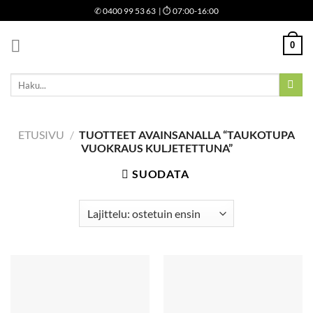
Skip
✆
0400 99 53 63
| ⏱ 07:00-16:00
to
content
0
Etsi:
ETUSIVU
/
TUOTTEET AVAINSANALLA “TAUKOTUPA
VUOKRAUS KULJETETTUNA”
SUODATA