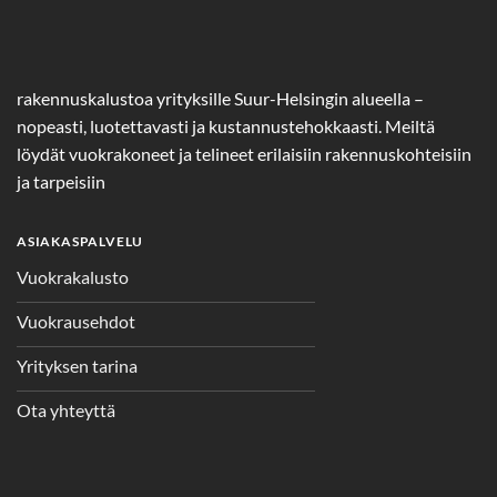
rakennuskalustoa yrityksille Suur-Helsingin alueella –
nopeasti, luotettavasti ja kustannustehokkaasti. Meiltä
löydät vuokrakoneet ja telineet erilaisiin rakennuskohteisiin
ja tarpeisiin
ASIAKASPALVELU
Vuokrakalusto
Vuokrausehdot
Yrityksen tarina
Ota yhteyttä