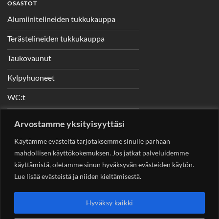
OSASTOT
Alumiinitelineiden tukkukauppa
Terästelineiden tukkukauppa
Taukovaunut
Kylpyhuoneet
WC:t
Telineet
Arvostamme yksityisyyttäsi
Nostimet
Käytämme evästeitä tarjotaksemme sinulle parhaan
mahdollisen käyttökokemuksen. Jos jatkat palveluidemme
käyttämistä, oletamme sinun hyväksyvän evästeiden käytön.
Lue lisää evästeistä ja niiden kieltämisestä.
YHTEYSTIEDOT
Helsingin Rakennuskonevuokraus Oy
Sotungintie 449,
Hyväksy kaikki
00890 Helsinki 0400 99 53 63
asiakaspalvelu@rakennuskonevuokraus.fi