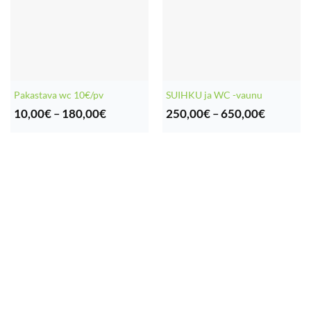
Pakastava wc 10€/pv
SUIHKU ja WC -vaunu
Hintaluokka:
Hintaluo
10,00
€
–
180,00
€
250,00
€
–
650,00
€
10,00€
250,00€
-
-
180,00€
650,00€