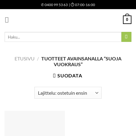
Skip
✆
0400 99 53 63
| ⏱ 07:00-16:00
to
content
0
Etsi:
ETUSIVU
/
TUOTTEET AVAINSANALLA “SUOJA
VUOKRAUS”
SUODATA