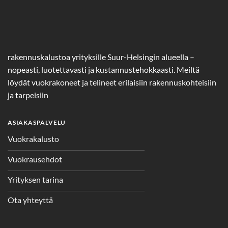
rakennuskalustoa yrityksille Suur-Helsingin alueella –
nopeasti, luotettavasti ja kustannustehokkaasti. Meiltä
löydät vuokrakoneet ja telineet erilaisiin rakennuskohteisiin
ja tarpeisiin
ASIAKASPALVELU
Vuokrakalusto
Vuokrausehdot
Yrityksen tarina
Ota yhteyttä