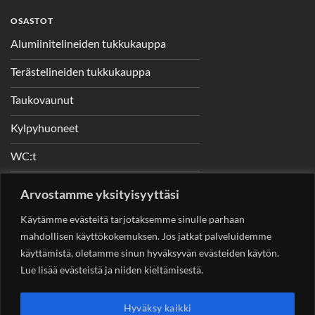
OSASTOT
Alumiinitelineiden tukkukauppa
Terästelineiden tukkukauppa
Taukovaunut
Kylpyhuoneet
WC:t
Telineet
Arvostamme yksityisyyttäsi
Nostimet
Käytämme evästeitä tarjotaksemme sinulle parhaan
mahdollisen käyttökokemuksen. Jos jatkat palveluidemme
käyttämistä, oletamme sinun hyväksyvän evästeiden käytön.
Lue lisää evästeistä ja niiden kieltämisestä.
YHTEYSTIEDOT
Helsingin Rakennuskonevuokraus Oy
Sotungintie 449,
Hyväksy kaikki
00890 Helsinki 0400 99 53 63