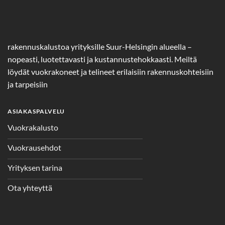
rakennuskalustoa yrityksille Suur-Helsingin alueella –
nopeasti, luotettavasti ja kustannustehokkaasti. Meiltä
löydät vuokrakoneet ja telineet erilaisiin rakennuskohteisiin
ja tarpeisiin
ASIAKASPALVELU
Vuokrakalusto
Vuokrausehdot
Yrityksen tarina
Ota yhteyttä