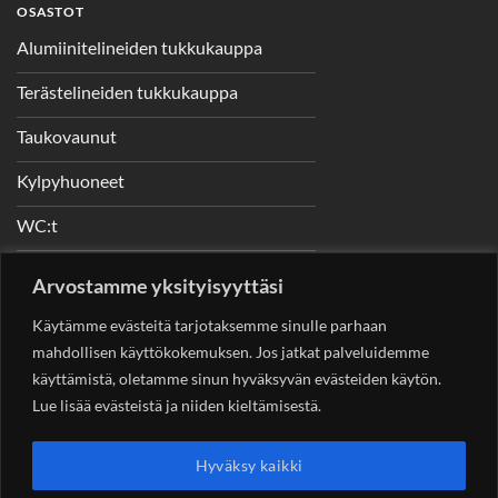
OSASTOT
Alumiinitelineiden tukkukauppa
Terästelineiden tukkukauppa
Taukovaunut
Kylpyhuoneet
WC:t
Telineet
Arvostamme yksityisyyttäsi
Nostimet
Käytämme evästeitä tarjotaksemme sinulle parhaan
mahdollisen käyttökokemuksen. Jos jatkat palveluidemme
käyttämistä, oletamme sinun hyväksyvän evästeiden käytön.
Lue lisää evästeistä ja niiden kieltämisestä.
YHTEYSTIEDOT
Helsingin Rakennuskonevuokraus Oy
Sotungintie 449,
Hyväksy kaikki
00890 Helsinki 0400 99 53 63
asiakaspalvelu@rakennuskonevuokraus.fi