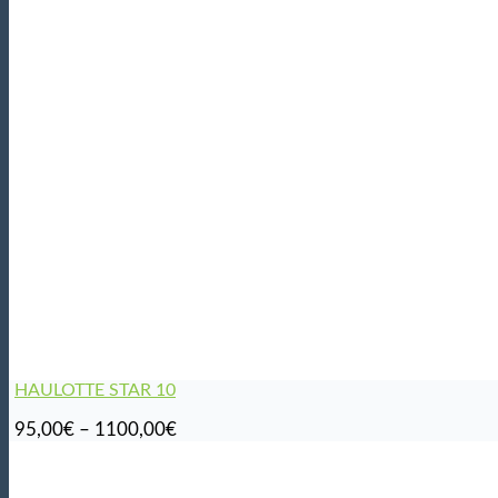
HAULOTTE STAR 10
Hintaluokka:
95,00
€
–
1100,00
€
95,00€
-
1100,00€