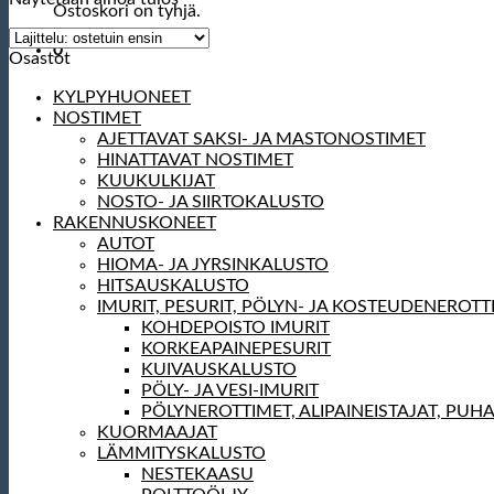
Ostoskori on tyhjä.
0
Osastot
KYLPYHUONEET
NOSTIMET
AJETTAVAT SAKSI- JA MASTONOSTIMET
HINATTAVAT NOSTIMET
KUUKULKIJAT
NOSTO- JA SIIRTOKALUSTO
RAKENNUSKONEET
AUTOT
HIOMA- JA JYRSINKALUSTO
HITSAUSKALUSTO
IMURIT, PESURIT, PÖLYN- JA KOSTEUDENEROTT
KOHDEPOISTO IMURIT
KORKEAPAINEPESURIT
KUIVAUSKALUSTO
PÖLY- JA VESI-IMURIT
PÖLYNEROTTIMET, ALIPAINEISTAJAT, PUH
KUORMAAJAT
LÄMMITYSKALUSTO
NESTEKAASU