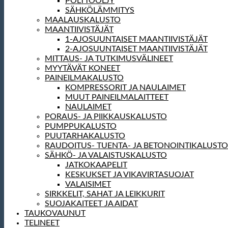
POLTTOÖLJY
SÄHKÖLÄMMITYS
MAALAUSKALUSTO
MAANTIIVISTÄJÄT
1-AJOSUUNTAISET MAANTIIVISTÄJÄT
2-AJOSUUNTAISET MAANTIIVISTÄJÄT
MITTAUS- JA TUTKIMUSVÄLINEET
MYYTÄVÄT KONEET
PAINEILMAKALUSTO
KOMPRESSORIT JA NAULAIMET
MUUT PAINEILMALAITTEET
NAULAIMET
PORAUS- JA PIIKKAUSKALUSTO
PUMPPUKALUSTO
PUUTARHAKALUSTO
RAUDOITUS- TUENTA- JA BETONOINTIKALUSTO
SÄHKÖ- JA VALAISTUSKALUSTO
JATKOKAAPELIT
KESKUKSET JA VIKAVIRTASUOJAT
VALAISIMET
SIRKKELIT, SAHAT JA LEIKKURIT
SUOJAKAITEET JA AIDAT
TAUKOVAUNUT
TELINEET