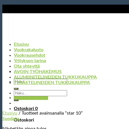
Skip
to
content
Etusivu
Vuokrakalusto
Vuokrausehdot
Yrityksen tarina
Ota yhteyttä
AVOIN TYÖHAKEMUS
ALUMIINITELINEIDEN TUKKUKAUPPA
Etsi:
TERÄSTELINEIDEN TUKKUKAUPPA
Etsi:
✆ 0400 99 53 63
Ostoskori
0
Etusivu
/
Tuotteet avainsanalla “star 10”
Suodata
Ostoskori
Näytetään ainoa tulos