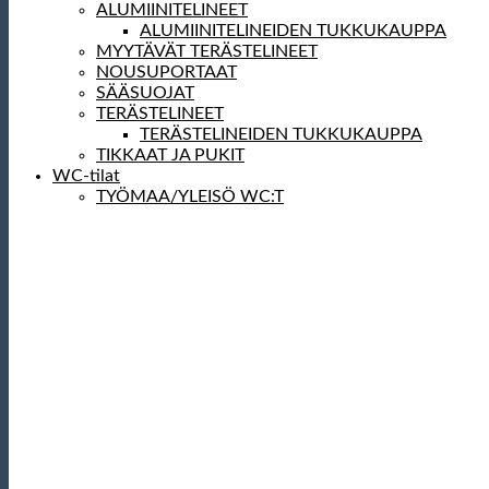
ALUMIINITELINEET
ALUMIINITELINEIDEN TUKKUKAUPPA
MYYTÄVÄT TERÄSTELINEET
NOUSUPORTAAT
SÄÄSUOJAT
TERÄSTELINEET
TERÄSTELINEIDEN TUKKUKAUPPA
TIKKAAT JA PUKIT
WC-tilat
TYÖMAA/YLEISÖ WC:T