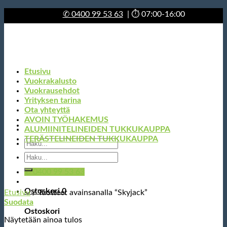
Skip
✆
0400 99 53 63
| ⏱ 07:00-16:00
to
content
Etusivu
Vuokrakalusto
Vuokrausehdot
Yrityksen tarina
Ota yhteyttä
AVOIN TYÖHAKEMUS
ALUMIINITELINEIDEN TUKKUKAUPPA
TERÄSTELINEIDEN TUKKUKAUPPA
Etsi:
Etsi:
✆ 0400 99 53 63
Ostoskori
0
Etusivu
/
Tuotteet avainsanalla “Skyjack”
Suodata
Ostoskori
Näytetään ainoa tulos