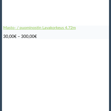
Masto- / puominostin Lavakorkeus 4.72m
Hintaluokka:
30,00
€
–
300,00
€
30,00€
-
300,00€