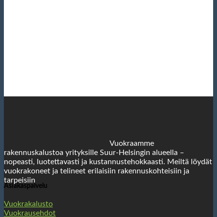
Vuokraamme
rakennuskalustoa yrityksille Suur-Helsingin alueella –
nopeasti, luotettavasti ja kustannustehokkaasti. Meiltä löydät
vuokrakoneet ja telineet erilaisiin rakennuskohteisiin ja
tarpeisiin
Asiakaspalvelu
Vuokrakalusto
Vuokrausehdot