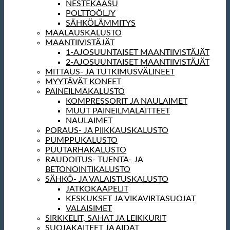
NESTEKAASU
POLTTOÖLJY
SÄHKÖLÄMMITYS
MAALAUSKALUSTO
MAANTIIVISTÄJÄT
1-AJOSUUNTAISET MAANTIIVISTÄJÄT
2-AJOSUUNTAISET MAANTIIVISTÄJÄT
MITTAUS- JA TUTKIMUSVÄLINEET
MYYTÄVÄT KONEET
PAINEILMAKALUSTO
KOMPRESSORIT JA NAULAIMET
MUUT PAINEILMALAITTEET
NAULAIMET
PORAUS- JA PIIKKAUSKALUSTO
PUMPPUKALUSTO
PUUTARHAKALUSTO
RAUDOITUS- TUENTA- JA
BETONOINTIKALUSTO
SÄHKÖ- JA VALAISTUSKALUSTO
JATKOKAAPELIT
KESKUKSET JA VIKAVIRTASUOJAT
VALAISIMET
SIRKKELIT, SAHAT JA LEIKKURIT
SUOJAKAITEET JA AIDAT