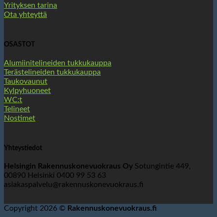
Yrityksen tarina
Ota yhteyttä
OSASTOT
Alumiinitelineiden tukkukauppa
Terästelineiden tukkukauppa
Taukovaunut
Kylpyhuoneet
WC:t
Telineet
Nostimet
Yhteystiedot
Helsingin Rakennuskonevuokraus Oy
Sotungintie 449,
00890 Helsinki 0400 99 53 63
asiakaspalvelu@rakennuskonevuokraus.fi
Copyright 2026 ©
Rakennuskonevuokraus.fi