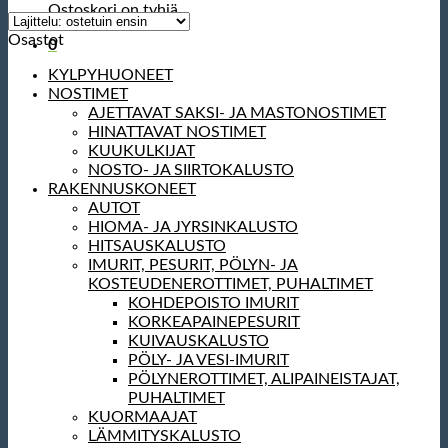
Ostoskori on tyhjä.
Osastot
0
KYLPYHUONEET
NOSTIMET
AJETTAVAT SAKSI- JA MASTONOSTIMET
HINATTAVAT NOSTIMET
KUUKULKIJAT
NOSTO- JA SIIRTOKALUSTO
RAKENNUSKONEET
AUTOT
HIOMA- JA JYRSINKALUSTO
HITSAUSKALUSTO
IMURIT, PESURIT, PÖLYN- JA
KOSTEUDENEROTTIMET, PUHALTIMET
KOHDEPOISTO IMURIT
KORKEAPAINEPESURIT
KUIVAUSKALUSTO
PÖLY- JA VESI-IMURIT
PÖLYNEROTTIMET, ALIPAINEISTAJAT,
PUHALTIMET
KUORMAAJAT
LÄMMITYSKALUSTO