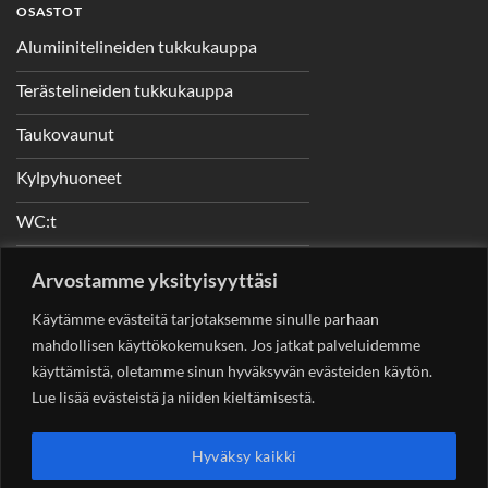
OSASTOT
Alumiinitelineiden tukkukauppa
Terästelineiden tukkukauppa
Taukovaunut
Kylpyhuoneet
WC:t
Telineet
Arvostamme yksityisyyttäsi
Nostimet
Käytämme evästeitä tarjotaksemme sinulle parhaan
mahdollisen käyttökokemuksen. Jos jatkat palveluidemme
käyttämistä, oletamme sinun hyväksyvän evästeiden käytön.
Lue lisää evästeistä ja niiden kieltämisestä.
YHTEYSTIEDOT
Helsingin Rakennuskonevuokraus Oy
Sotungintie 449,
Hyväksy kaikki
00890 Helsinki 0400 99 53 63
asiakaspalvelu@rakennuskonevuokraus.fi