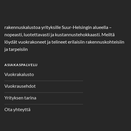
rakennuskalustoa yrityksille Suur-Helsingin alueella –
nopeasti, luotettavasti ja kustannustehokkaasti. Meiltä
löydät vuokrakoneet ja telineet erilaisiin rakennuskohteisiin
ja tarpeisiin
ASIAKASPALVELU
Vuokrakalusto
Vuokrausehdot
Yrityksen tarina
Ota yhteyttä