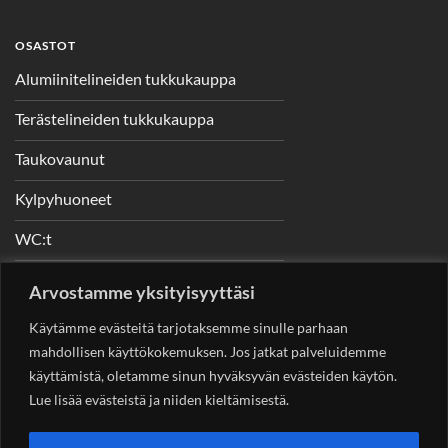
OSASTOT
Alumiinitelineiden tukkukauppa
Terästelineiden tukkukauppa
Taukovaunut
Kylpyhuoneet
WC:t
Telineet
Arvostamme yksityisyyttäsi
Nostimet
Käytämme evästeitä tarjotaksemme sinulle parhaan
mahdollisen käyttökokemuksen. Jos jatkat palveluidemme
käyttämistä, oletamme sinun hyväksyvän evästeiden käytön.
Lue lisää evästeistä ja niiden kieltämisestä.
YHTEYSTIEDOT
Helsingin Rakennuskonevuokraus Oy
Sotungintie 449,