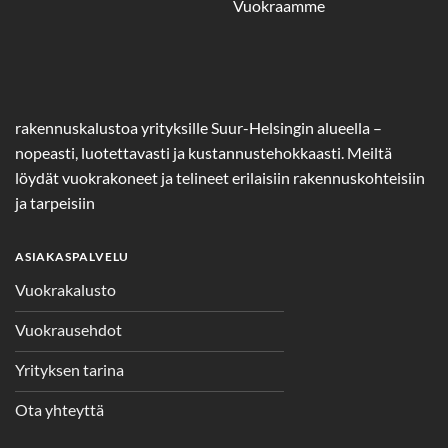
Vuokraamme
rakennuskalustoa yrityksille Suur-Helsingin alueella –
nopeasti, luotettavasti ja kustannustehokkaasti. Meiltä
löydät vuokrakoneet ja telineet erilaisiin rakennuskohteisiin
ja tarpeisiin
ASIAKASPALVELU
Vuokrakalusto
Vuokrausehdot
Yrityksen tarina
Ota yhteyttä