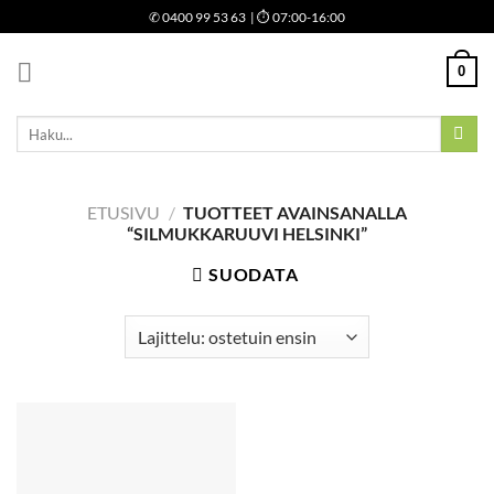
Skip
✆
0400 99 53 63
| ⏱ 07:00-16:00
to
content
0
Etsi:
ETUSIVU
/
TUOTTEET AVAINSANALLA
“SILMUKKARUUVI HELSINKI”
SUODATA