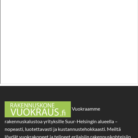
Vuokraamme
rakennuskalustoa yrityksille Suur-Helsingin alueella –
nopeasti, luotettavasti ja kustannustehokkaasti. Meiltä
löydät vuokrakoneet ja telineet erilaisiin rakennuskohteisiin