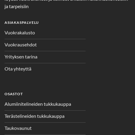
ja tarpeisiin
ASIAKASPALVELU
Vuokrakalusto
Vuokrausehdot
Yrityksen tarina
Ota yhteyttä
OSASTOT
Alumiinitelineiden tukkukauppa
Terästelineiden tukkukauppa
Taukovaunut