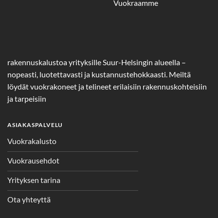
Vuokraamme
rakennuskalustoa yrityksille Suur-Helsingin alueella –
nopeasti, luotettavasti ja kustannustehokkaasti. Meiltä
löydät vuokrakoneet ja telineet erilaisiin rakennuskohteisiin
ja tarpeisiin
ASIAKASPALVELU
Vuokrakalusto
Vuokrausehdot
Yrityksen tarina
Ota yhteyttä