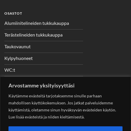
OSASTOT
Alumiinitelineiden tukkukauppa
Terästelineiden tukkukauppa
Taukovaunut
Kylpyhuoneet
WC:t
Telineet
Arvostamme yksityisyyttäsi
Nostimet
Käytämme evästeitä tarjotaksemme sinulle parhaan
mahdollisen käyttökokemuksen. Jos jatkat palveluidemme
käyttämistä, oletamme sinun hyväksyvän evästeiden käytön.
Lue lisää evästeistä ja niiden kieltämisestä.
YHTEYSTIEDOT
Helsingin Rakennuskonevuokraus Oy
Sotungintie 449,