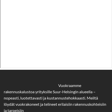
Vuokraamme
rakennuskalustoa yrityksille Suur-Helsingin alueella –
nopeasti, luotettavasti ja kustannustehokkaasti. Meiltä
löydät vuokrakoneet ja telineet erilaisiin rakennuskohteisiin
ja tarpeisiin