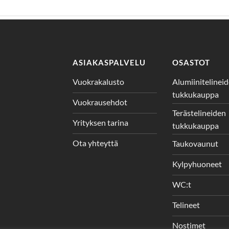
ASIAKASPALVELU
OSASTOT
Vuokrakalusto
Alumiinitelinei
tukkukauppa
Vuokrausehdot
Terästelineiden
Yrityksen tarina
tukkukauppa
Ota yhteyttä
Taukovaunut
Kylpyhuoneet
WC:t
Telineet
Nostimet