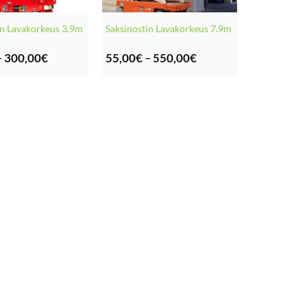
in Lavakorkeus 3.9m
Saksinostin Lavakorkeus 7.9m
Hintaluokka:
Hintaluokka:
–
300,00
€
55,00
€
–
550,00
€
30,00€
55,00€
-
-
300,00€
550,00€