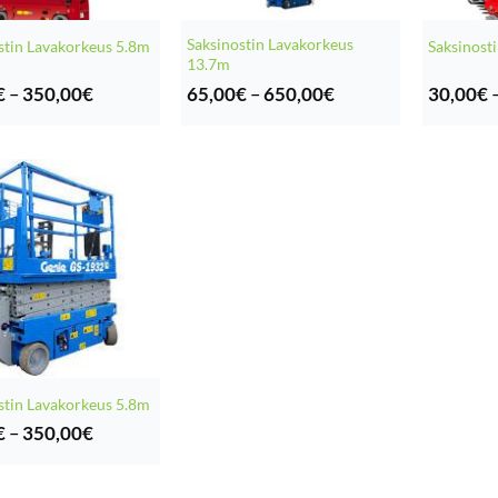
Saksinostin Lavakorkeus
stin Lavakorkeus 5.8m
Saksinost
13.7m
Hintaluokka:
Hintaluokka:
€
–
350,00
€
65,00
€
–
650,00
€
30,00
€
35,00€
65,00€
-
-
350,00€
650,00€
stin Lavakorkeus 5.8m
Hintaluokka:
€
–
350,00
€
35,00€
-
350,00€