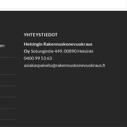
YHTEYSTIEDOT
Helsingin Rakennuskonevuokraus
den
Oy
Sotungintie 449, 00890 Helsinki
0400 99 53 63
asiakaspalvelu@rakennuskonevuokraus.fi