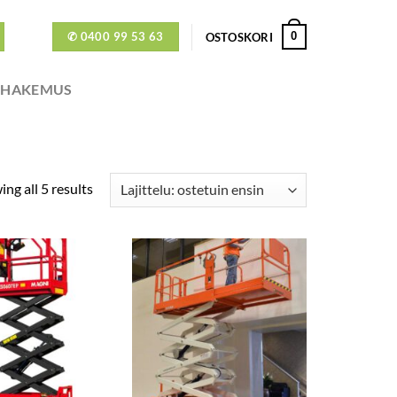
✆ 0400 99 53 63
0
OSTOSKORI
ÖHAKEMUS
ng all 5 results