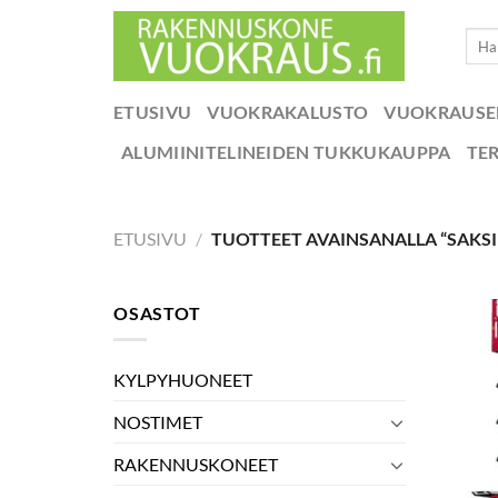
Skip
Etsi:
to
content
ETUSIVU
VUOKRAKALUSTO
VUOKRAUS
ALUMIINITELINEIDEN TUKKUKAUPPA
TE
ETUSIVU
/
TUOTTEET AVAINSANALLA “SAKS
OSASTOT
KYLPYHUONEET
NOSTIMET
RAKENNUSKONEET