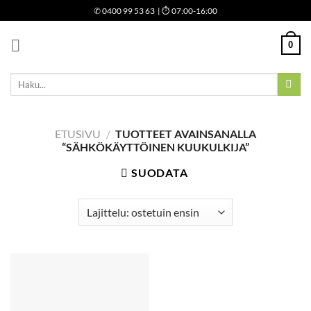
Skip
✆
0400 99 53 63
| ⏱ 07:00-16:00
to
content
0
Etsi:
ETUSIVU
/
TUOTTEET AVAINSANALLA
“SÄHKÖKÄYTTÖINEN KUUKULKIJA”
SUODATA