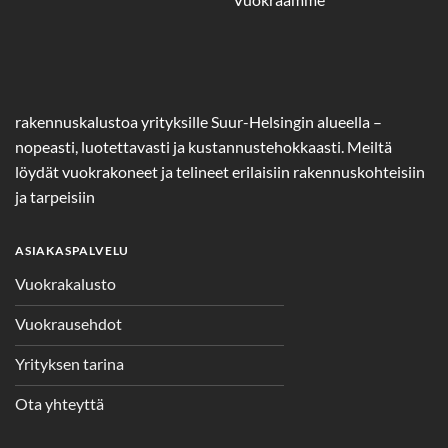
rakennuskalustoa yrityksille Suur-Helsingin alueella –
nopeasti, luotettavasti ja kustannustehokkaasti. Meiltä
löydät vuokrakoneet ja telineet erilaisiin rakennuskohteisiin
ja tarpeisiin
ASIAKASPALVELU
Vuokrakalusto
Vuokrausehdot
Yrityksen tarina
Ota yhteyttä