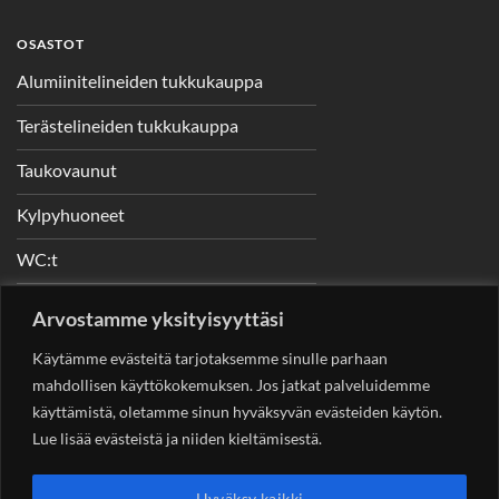
OSASTOT
Alumiinitelineiden tukkukauppa
Terästelineiden tukkukauppa
Taukovaunut
Kylpyhuoneet
WC:t
Telineet
Arvostamme yksityisyyttäsi
Nostimet
Käytämme evästeitä tarjotaksemme sinulle parhaan
mahdollisen käyttökokemuksen. Jos jatkat palveluidemme
käyttämistä, oletamme sinun hyväksyvän evästeiden käytön.
Lue lisää evästeistä ja niiden kieltämisestä.
YHTEYSTIEDOT
Helsingin Rakennuskonevuokraus Oy
Sotungintie 449,
Hyväksy kaikki