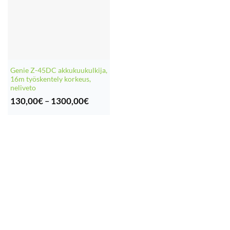
Genie Z-45DC akkukuukulkija,
16m työskentely korkeus,
neliveto
Hintaluokka:
130,00
€
–
1300,00
€
130,00€
-
1300,00€