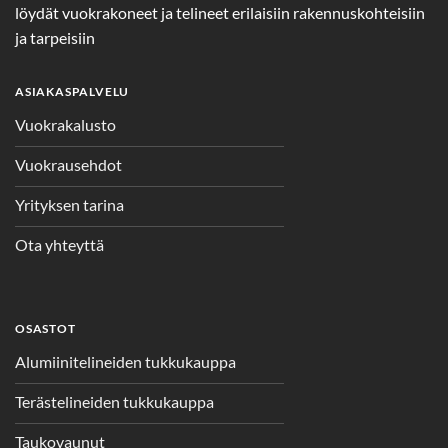
löydät vuokrakoneet ja telineet erilaisiin rakennuskohteisiin
ja tarpeisiin
ASIAKASPALVELU
Vuokrakalusto
Vuokrausehdot
Yrityksen tarina
Ota yhteyttä
OSASTOT
Alumiinitelineiden tukkukauppa
Terästelineiden tukkukauppa
Taukovaunut