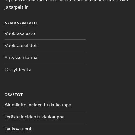
ja tarpeisiin
ASIAKASPALVELU
Vuokrakalusto
Vuokrausehdot
Yrityksen tarina
Ota yhteyttä
OSASTOT
Alumiinitelineiden tukkukauppa
Terästelineiden tukkukauppa
Taukovaunut