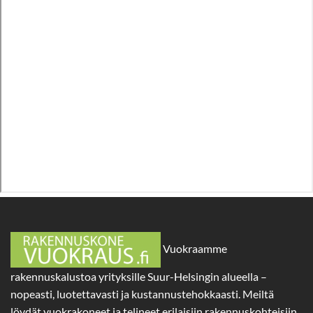
Vuokraamme
rakennuskalustoa yrityksille Suur-Helsingin alueella –
nopeasti, luotettavasti ja kustannustehokkaasti. Meiltä
löydät vuokrakoneet ja telineet erilaisiin rakennuskohteisiin