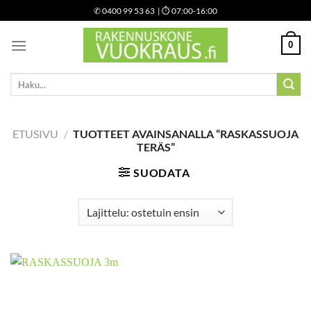
Skip
✆
0400 99 53 63
| ⏱ 07:00-16:00
to
content
0
Etsi:
ETUSIVU
/
TUOTTEET AVAINSANALLA “RASKASSUOJA
TERÄS”
SUODATA