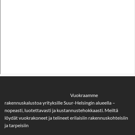
Vuokraamme
rakennuskalustoa yrityksille Suur-Helsingin alueella –
nopeasti, luotettavasti ja kustannustehokkaasti. Meiltä
löydät vuokrakoneet ja telineet erilaisiin rakennuskohteisiin
ja tarpeisiin