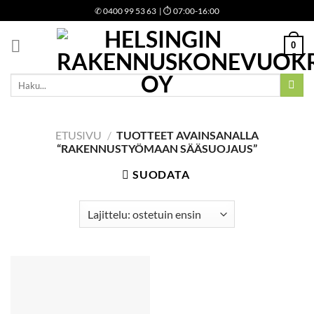
Skip
✆
0400 99 53 63
| ⏱ 07:00-16:00
to
content
0
Etsi:
ETUSIVU
/
TUOTTEET AVAINSANALLA
“RAKENNUSTYÖMAAN SÄÄSUOJAUS”
SUODATA