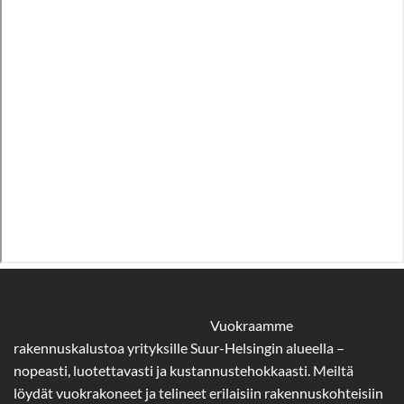
Vuokraamme
rakennuskalustoa yrityksille Suur-Helsingin alueella –
nopeasti, luotettavasti ja kustannustehokkaasti. Meiltä
löydät vuokrakoneet ja telineet erilaisiin rakennuskohteisiin