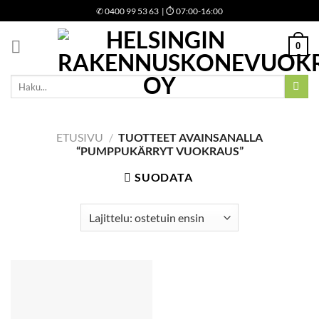
Skip
✆
0400 99 53 63
| ⏱ 07:00-16:00
to
content
0
Etsi:
ETUSIVU
/
TUOTTEET AVAINSANALLA
“PUMPPUKÄRRYT VUOKRAUS”
SUODATA