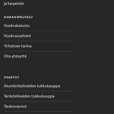
ja tarpeisiin
ASIAKASPALVELU
Vuokrakalusto
Vuokrausehdot
Yrityksen tarina
Ota yhteyttä
OSASTOT
Alumiinitelineiden tukkukauppa
Terästelineiden tukkukauppa
Taukovaunut