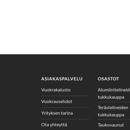
ASIAKASPALVELU
OSASTOT
Vuokrakalusto
Alumiinitelinei
tukkukauppa
Vuokrausehdot
Terästelineiden
Yrityksen tarina
tukkukauppa
Ota yhteyttä
Taukovaunut