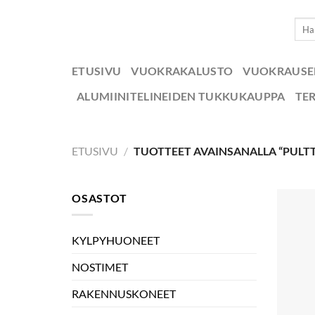
Skip
Etsi:
to
content
ETUSIVU
VUOKRAKALUSTO
VUOKRAUS
ALUMIINITELINEIDEN TUKKUKAUPPA
TE
ETUSIVU
/
TUOTTEET AVAINSANALLA “PULTT
OSASTOT
KYLPYHUONEET
NOSTIMET
RAKENNUSKONEET