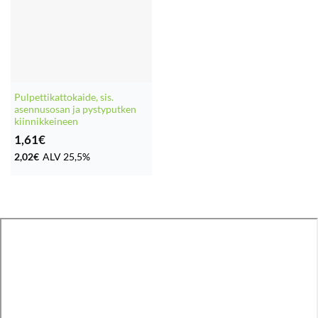
Pulpettikattokaide, sis.
asennusosan ja pystyputken
kiinnikkeineen
1,61
€
2,02
€
ALV 25,5%