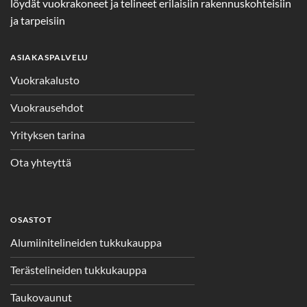
löydät vuokrakoneet ja telineet erilaisiin rakennuskohteisiin
ja tarpeisiin
ASIAKASPALVELU
Vuokrakalusto
Vuokrausehdot
Yrityksen tarina
Ota yhteyttä
OSASTOT
Alumiinitelineiden tukkukauppa
Terästelineiden tukkukauppa
Taukovaunut