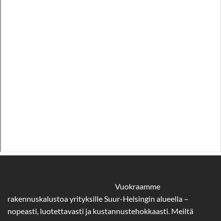
Vuokraamme
rakennuskalustoa yrityksille Suur-Helsingin alueella –
nopeasti, luotettavasti ja kustannustehokkaasti. Meiltä