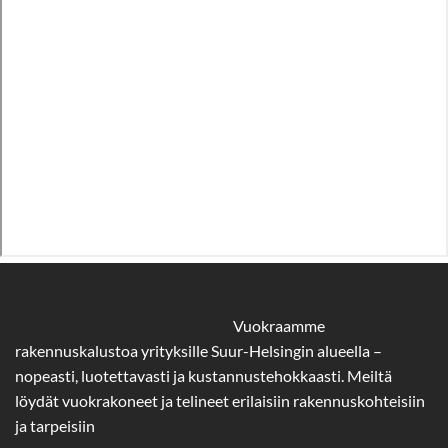
Vuokraamme
rakennuskalustoa yrityksille Suur-Helsingin alueella –
nopeasti, luotettavasti ja kustannustehokkaasti. Meiltä
löydät vuokrakoneet ja telineet erilaisiin rakennuskohteisiin
ja tarpeisiin