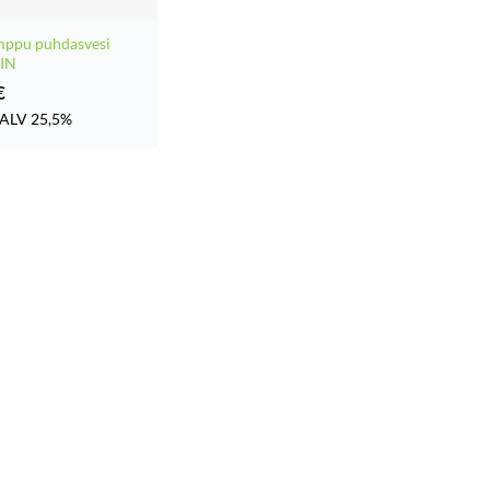
mppu puhdasvesi
IN
€
ALV 25,5%