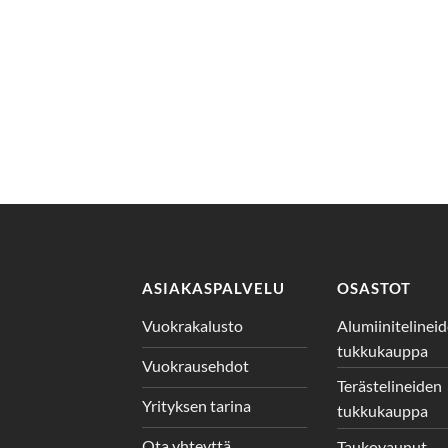
ASIAKASPALVELU
OSASTOT
Vuokrakalusto
Alumiinitelinei
tukkukauppa
Vuokrausehdot
Terästelineiden
Yrityksen tarina
tukkukauppa
Ota yhteyttä
Taukovaunut