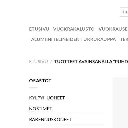
Skip
Etsi:
to
content
ETUSIVU
VUOKRAKALUSTO
VUOKRAUS
ALUMIINITELINEIDEN TUKKUKAUPPA
TE
ETUSIVU
/
TUOTTEET AVAINSANALLA “PUH
OSASTOT
KYLPYHUONEET
NOSTIMET
RAKENNUSKONEET