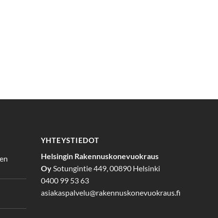
YHTEYSTIEDOT
Helsingin Rakennuskonevuokraus
den
Oy
Sotungintie 449, 00890 Helsinki
0400 99 53 63
asiakaspalvelu@rakennuskonevuokraus.fi