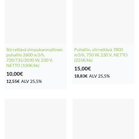
Siirrettävä simpukanmallinen
Puhallin, siirrettävä 7800
puhallin 2600 m3/h,
m3/h, 750 W, 230 V, NETTO
720/735/2030 W, 230 V,
(225€/kk)
NETTO (100€/kk)
15,00
€
10,00
€
18,83
€
ALV 25,5%
12,55
€
ALV 25,5%