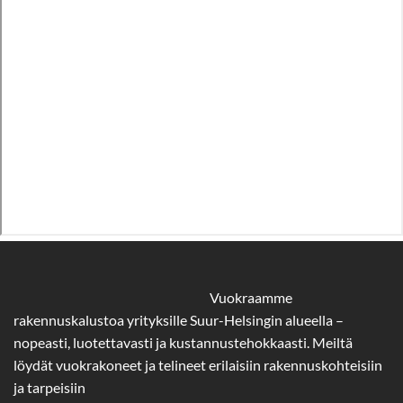
Vuokraamme
rakennuskalustoa yrityksille Suur-Helsingin alueella –
nopeasti, luotettavasti ja kustannustehokkaasti. Meiltä
löydät vuokrakoneet ja telineet erilaisiin rakennuskohteisiin
ja tarpeisiin