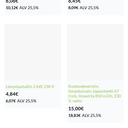
8,06
€
6,45
€
10,12
€
ALV 25,5%
8,09
€
ALV 25,5%
Kosteudenerotin,
Lämpöpuhallin 2 kW, 230 V
ilmankuivain, kapasiteetti 67
4,84
€
l/vrk, ilmavirta 850 m3/h, 230
6,07
€
ALV 25,5%
V, netto
15,00
€
18,83
€
ALV 25,5%