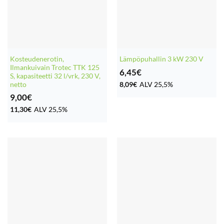
Kosteudenerotin,
Lämpöpuhallin 3 kW 230 V
Ilmankuivain Trotec TTK 125
6,45
€
S, kapasiteetti 32 l/vrk, 230 V,
netto
8,09
€
ALV 25,5%
9,00
€
11,30
€
ALV 25,5%